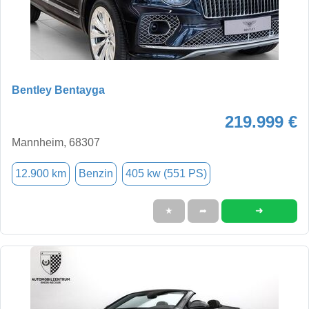
Bentley Bentayga
219.999 €
Mannheim, 68307
12.900 km
Benzin
405 kw (551 PS)
➜
★
➦