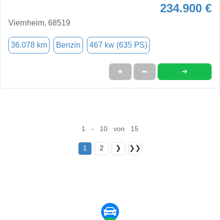
234.900 €
Viernheim, 68519
36.078 km
Benzin
467 kw (635 PS)
➜
★
➦
1 - 10 von 15
1
2
❯
❯❯