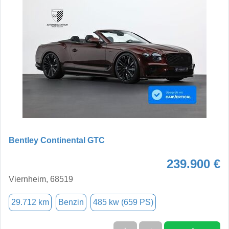
Bentley Continental GTC
239.900 €
Viernheim, 68519
29.712 km
Benzin
485 kw (659 PS)