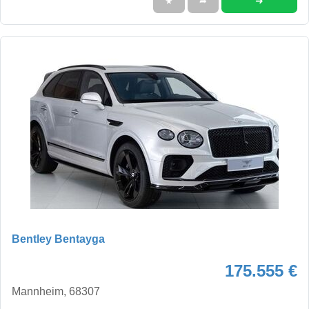
➜
★
➦
Bentley Bentayga
175.555 €
Mannheim, 68307