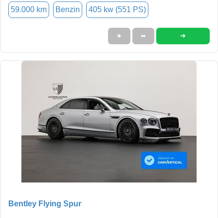
59.000 km
Benzin
405 kw (551 PS)
➜
★
➦
Bentley Flying Spur