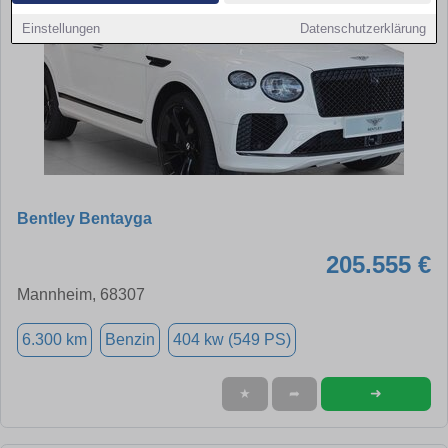
Einstellungen
Datenschutzerklärung
Bentley Bentayga
205.555 €
Mannheim, 68307
6.300 km
Benzin
404 kw (549 PS)
➜
★
➦