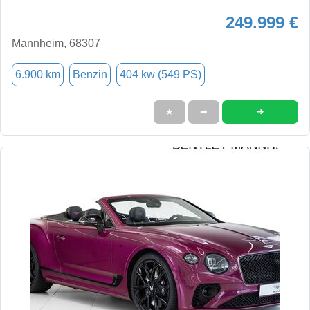
249.999 €
Mannheim, 68307
6.900 km
Benzin
404 kw (549 PS)
➜
★
➦