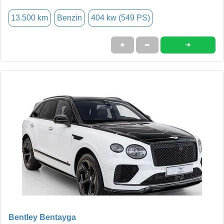
13.500 km
Benzin
404 kw (549 PS)
➜
★
➦
Bentley Bentayga