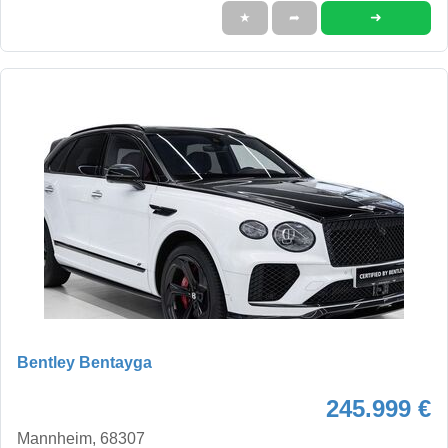
➜
★
➦
Bentley Bentayga
245.999 €
Mannheim, 68307