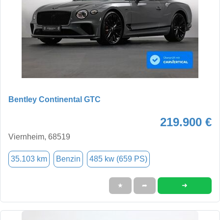
Bentley Continental GTC
219.900 €
Viernheim, 68519
35.103 km
Benzin
485 kw (659 PS)
➜
★
➦