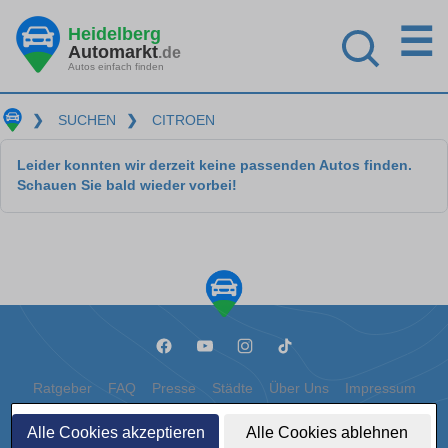
☰
Heidelberg
Automarkt
.de
Autos einfach finden
❯
SUCHEN
❯
CITROEN
Leider konnten wir derzeit keine passenden Autos finden.
Schauen Sie bald wieder vorbei!
Ratgeber
FAQ
Presse
Städte
Über Uns
Impressum
Datenschutz
Cookies
Alle Cookies akzeptieren
Alle Cookies ablehnen