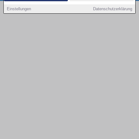
Copyright © 2000 - 2026 | 1A Infosysteme GmbH | Content by: 1a-sites-autos
Einstellungen
Datenschutzerklärung
09.08.2026