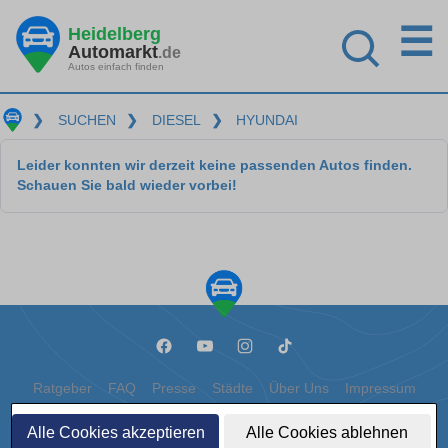
☰
Heidelberg
Automarkt
.de
Autos einfach finden
❯
SUCHEN
❯
DIESEL
❯
HYUNDAI
Leider konnten wir derzeit keine passenden Autos finden.
Schauen Sie bald wieder vorbei!
Ratgeber
FAQ
Presse
Städte
Über Uns
Impressum
Datenschutz
Cookies
Alle Cookies akzeptieren
Alle Cookies ablehnen