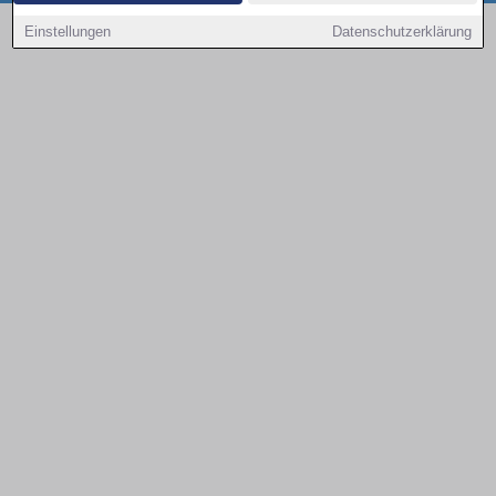
Copyright © 2000 - 2026 | 1A Infosysteme GmbH | Content by: 1a-sites-autos
Einstellungen
Datenschutzerklärung
09.08.2026