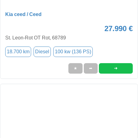
Kia ceed / Ceed
27.990 €
St. Leon-Rot OT Rot, 68789
18.700 km
Diesel
100 kw (136 PS)
➜
★
➦