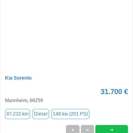
Kia Sorento
31.700 €
Mannheim, 68259
87.210 km
Diesel
148 kw (201 PS)
➜
★
➦