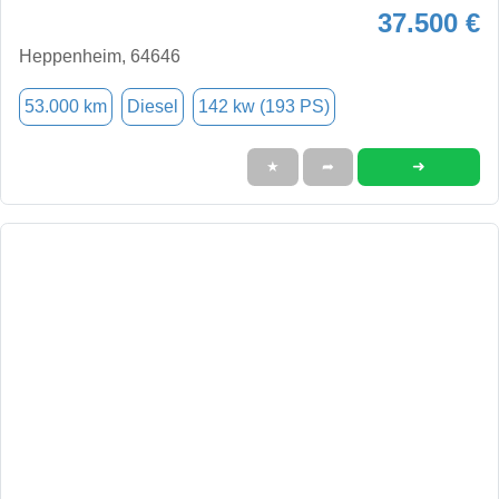
37.500 €
Heppenheim, 64646
53.000 km
Diesel
142 kw (193 PS)
➜
★
➦