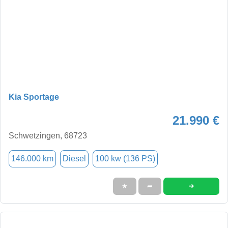
Kia Sportage
21.990 €
Schwetzingen, 68723
146.000 km
Diesel
100 kw (136 PS)
➜
★
➦