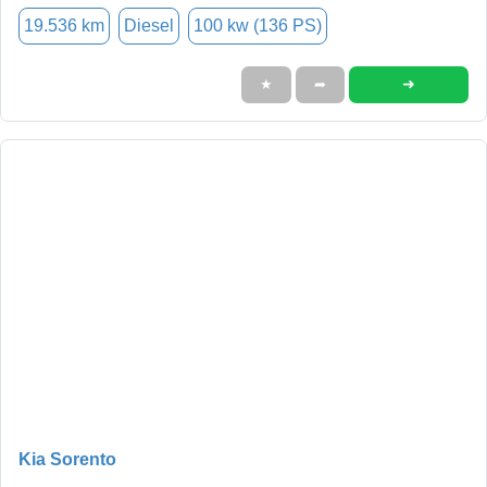
19.536 km
Diesel
100 kw (136 PS)
➜
★
➦
Kia Sorento