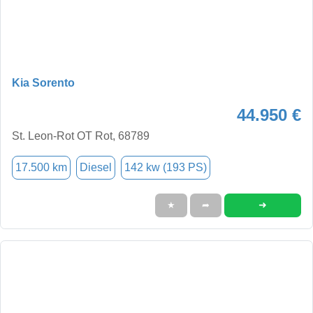
Kia Sorento
44.950 €
St. Leon-Rot OT Rot, 68789
17.500 km
Diesel
142 kw (193 PS)
➜
★
➦