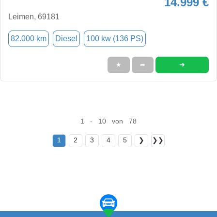
14.999 €
Leimen, 69181
82.000 km
Diesel
100 kw (136 PS)
➜
★
➦
1 - 10 von 78
1
2
3
4
5
❯
❯❯