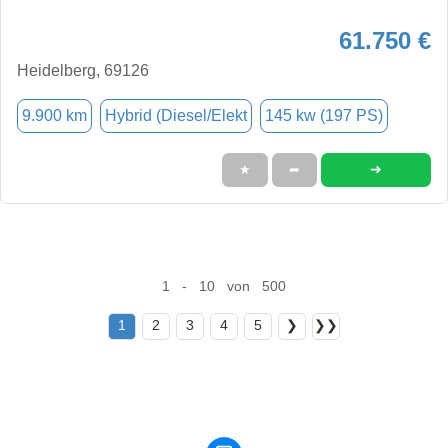
61.750 €
Heidelberg, 69126
9.900 km
Hybrid (Diesel/Elekt
145 kw (197 PS)
➜
★
➦
1 - 10 von 500
1
2
3
4
5
❯
❯❯