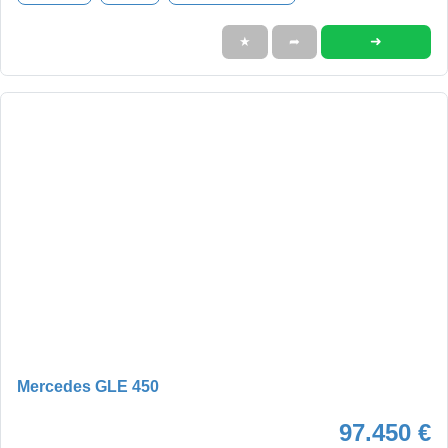
➜
★
➦
Mercedes GLE 450
97.450 €