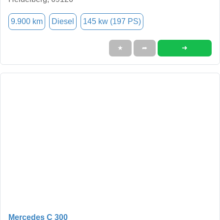
9.900 km
Diesel
145 kw (197 PS)
➜
★
➦
Mercedes C 300