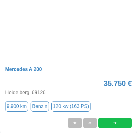
Mercedes A 200
35.750 €
Heidelberg, 69126
9.900 km
Benzin
120 kw (163 PS)
➜
★
➦