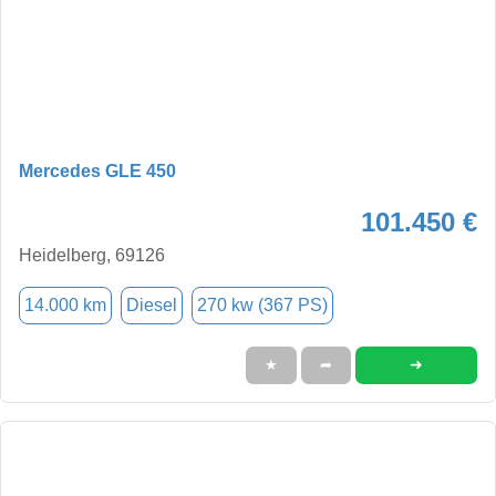
Mercedes GLE 450
101.450 €
Heidelberg, 69126
14.000 km
Diesel
270 kw (367 PS)
➜
★
➦