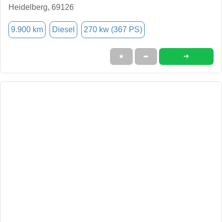
Heidelberg, 69126
9.900 km
Diesel
270 kw (367 PS)
➜
★
➦