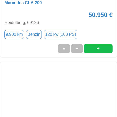
Mercedes CLA 200
50.950 €
Heidelberg, 69126
9.900 km
Benzin
120 kw (163 PS)
➜
★
➦