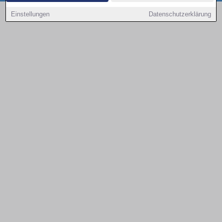
Copyright © 2000 - 2026 | 1A Infosysteme GmbH | Content by: 1a-sites-autos
Einstellungen
Datenschutzerklärung
08.08.2026