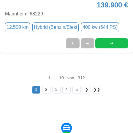
139.900 €
Mannheim, 68229
12.500 km
Hybrid (Benzin/Elekt
400 kw (544 PS)
➜
★
➦
1 - 10 von 312
1
2
3
4
5
❯
❯❯