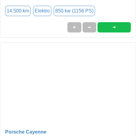
14.500 km
Elektro
850 kw (1156 PS)
➜
★
➦
Porsche Cayenne