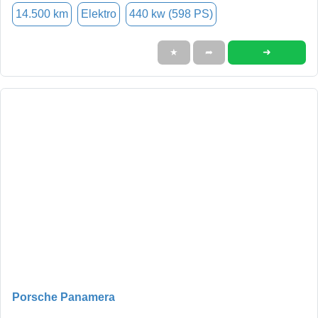
14.500 km
Elektro
440 kw (598 PS)
➜
★
➦
Porsche Panamera