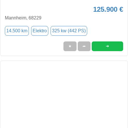
125.900 €
Mannheim, 68229
14.500 km
Elektro
325 kw (442 PS)
➜
★
➦