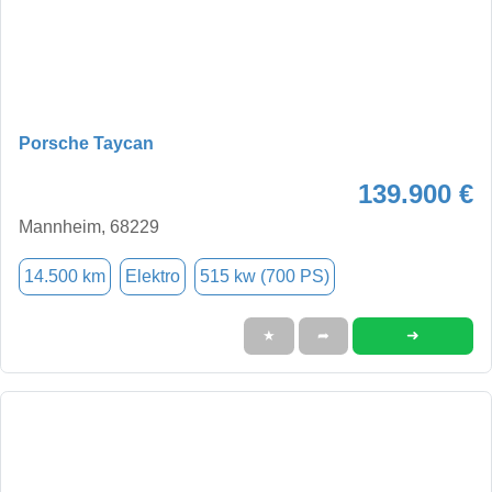
Porsche Taycan
139.900 €
Mannheim, 68229
14.500 km
Elektro
515 kw (700 PS)
➜
★
➦