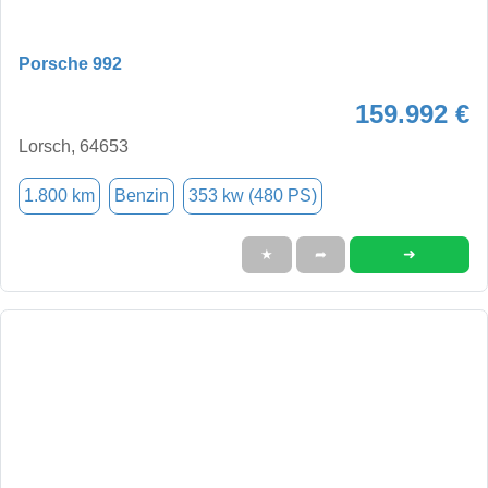
Porsche 992
159.992 €
Lorsch, 64653
1.800 km
Benzin
353 kw (480 PS)
➜
★
➦