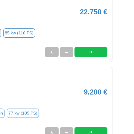
22.750 €
85 kw (116 PS)
➜
★
➦
9.200 €
in
77 kw (105 PS)
➜
★
➦