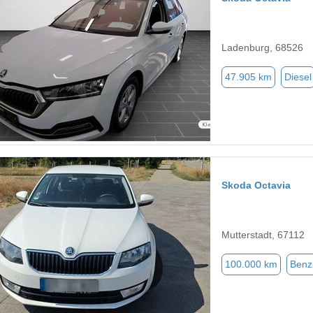
Ladenburg, 68526
47.905 km
Diesel
Skoda Octavia
Mutterstadt, 67112
100.000 km
Benz