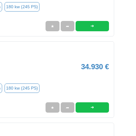
n
180 kw (245 PS)
➜
★
➦
34.930 €
n
180 kw (245 PS)
➜
★
➦