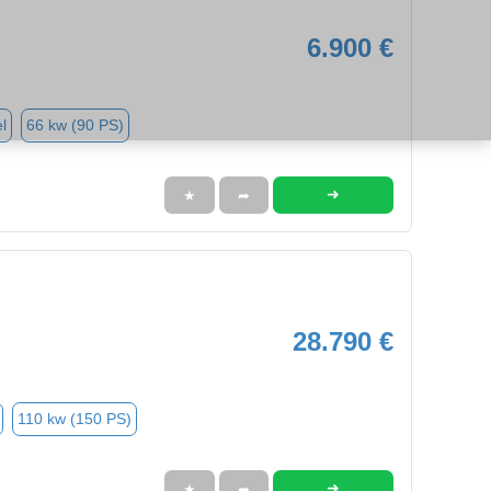
6.900 €
l
66 kw (90 PS)
➜
★
➦
28.790 €
110 kw (150 PS)
➜
★
➦