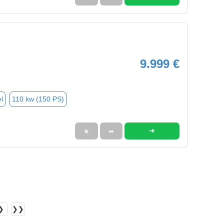
9.999 €
l
110 kw (150 PS)
➜
★
➦
❯
❯❯