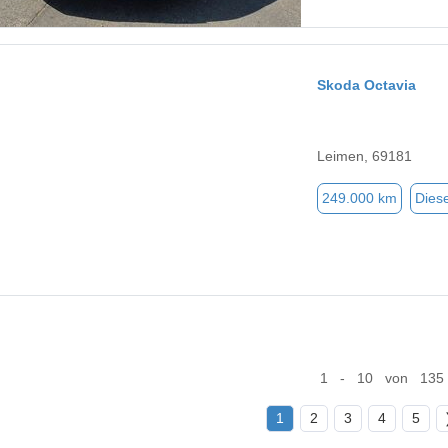
Skoda Octavia
Leimen, 69181
249.000 km
Diese
1 - 10 von 135
1
2
3
4
5