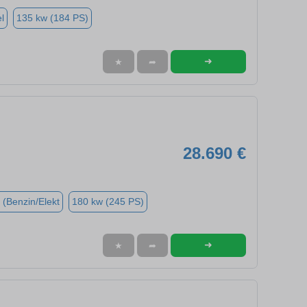
l
135 kw (184 PS)
➜
★
➦
28.690 €
 (Benzin/Elekt
180 kw (245 PS)
➜
★
➦