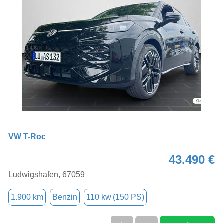
VW T-Roc
43.490 €
Ludwigshafen, 67059
1.900 km
Benzin
110 kw (150 PS)