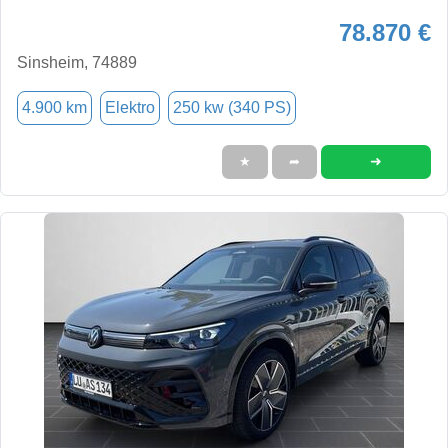
78.870 €
Sinsheim, 74889
4.900 km
Elektro
250 kw (340 PS)
➜
★
➦