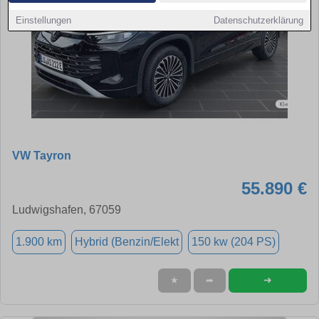
Einstellungen
Datenschutzerklärung
VW Tayron
55.890 €
Ludwigshafen, 67059
1.900 km
Hybrid (Benzin/Elekt
150 kw (204 PS)
➜
★
➦