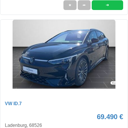
➜
★
➦
VW ID.7
69.490 €
Ladenburg, 68526