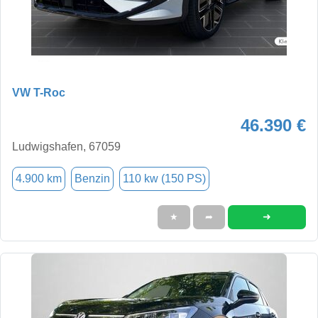
VW T-Roc
46.390 €
Ludwigshafen, 67059
4.900 km
Benzin
110 kw (150 PS)
➜
★
➦