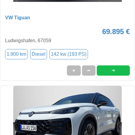
VW Tiguan
69.895 €
Ludwigshafen, 67059
1.900 km
Diesel
142 kw (193 PS)
➜
★
➦