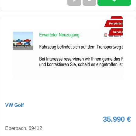
➜
★
➦
VW Golf
35.990 €
Eberbach, 69412