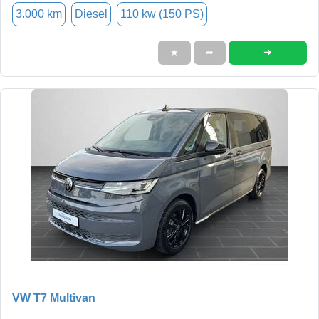
3.000 km
Diesel
110 kw (150 PS)
➜
★
➦
VW T7 Multivan