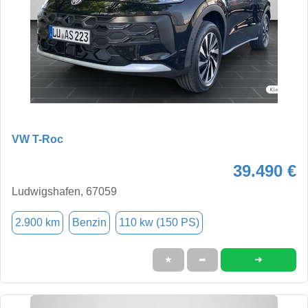
VW T-Roc
39.490 €
Ludwigshafen, 67059
2.900 km
Benzin
110 kw (150 PS)
➜
★
➦