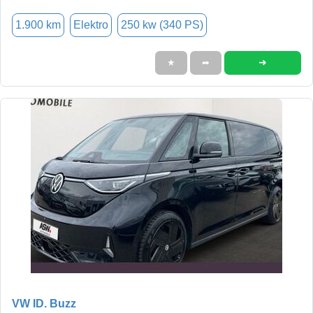
1.900 km
Elektro
250 kw (340 PS)
➜
★
➦
VW ID. Buzz