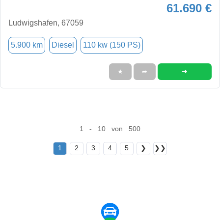
61.690 €
Ludwigshafen, 67059
5.900 km
Diesel
110 kw (150 PS)
➜
★
➦
1 - 10 von 500
1
2
3
4
5
❯
❯❯