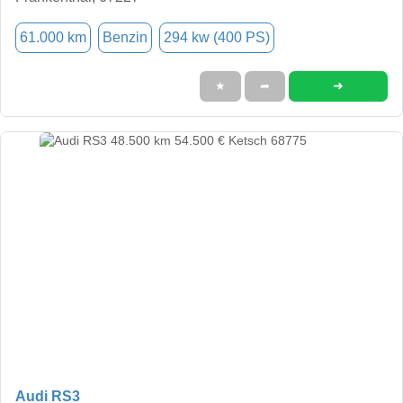
61.000 km
Benzin
294 kw (400 PS)
➜
★
➦
Audi RS3