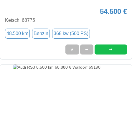
54.500 €
Ketsch, 68775
48.500 km
Benzin
368 kw (500 PS)
➜
★
➦