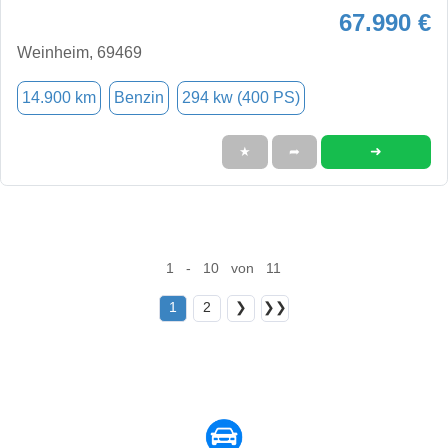
67.990 €
Weinheim, 69469
14.900 km
Benzin
294 kw (400 PS)
➜
★
➦
1 - 10 von 11
1
2
❯
❯❯