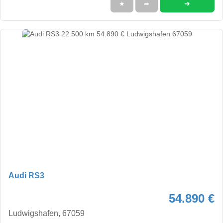
➜
★
➦
Audi RS3
54.890 €
Ludwigshafen, 67059