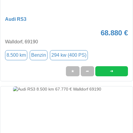
Audi RS3
68.880 €
Walldorf, 69190
8.500 km
Benzin
294 kw (400 PS)
➜
★
➦