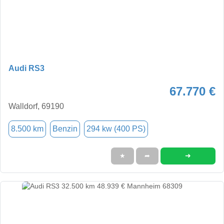
Audi RS3
67.770 €
Walldorf, 69190
8.500 km
Benzin
294 kw (400 PS)
➜
★
➦