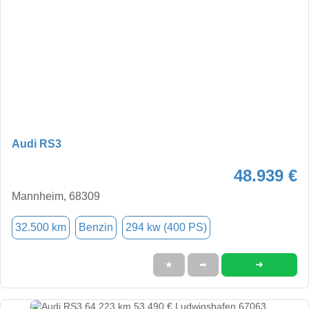
Audi RS3
48.939 €
Mannheim, 68309
32.500 km
Benzin
294 kw (400 PS)
➜
★
➦