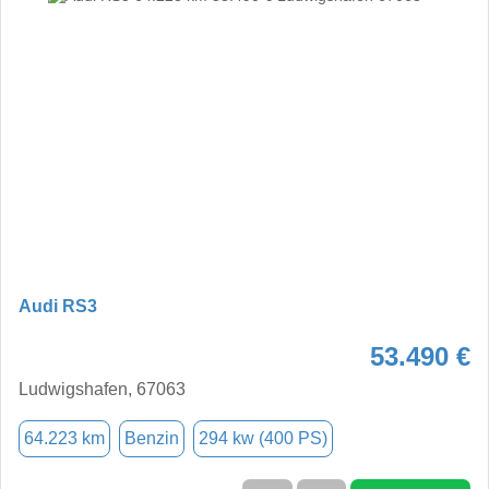
Audi RS3
53.490 €
Ludwigshafen, 67063
64.223 km
Benzin
294 kw (400 PS)