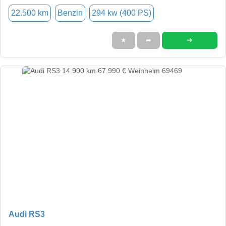
22.500 km
Benzin
294 kw (400 PS)
➜
★
➦
Audi RS3