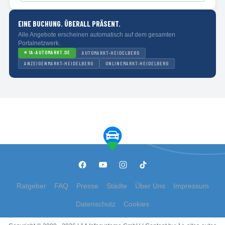
EINE BUCHUNG. ÜBERALL PRÄSENT.
Alle Angebote erscheinen automatisch auf dem gesamten
Portalnetzwerk.
⭐
1A-AUTOMARKT.DE
AUTOMARKT-HEIDELBERG
ANZEIGENMARKT-HEIDELBERG
ONLINEMARKT-HEIDELBERG
Ratgeber
FAQ
Presse
Städte
Über Uns
Impressum
Datenschutz
Cookies