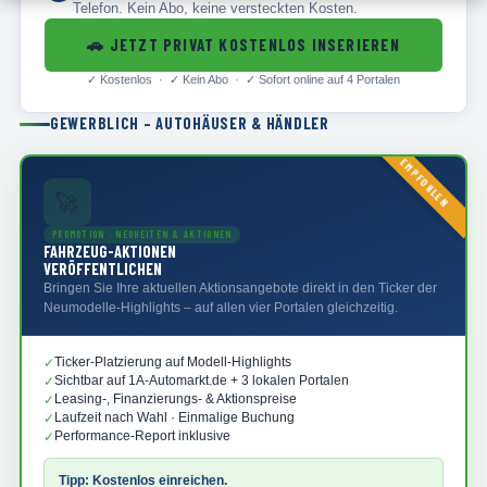
Telefon. Kein Abo, keine versteckten Kosten.
🚗
JETZT PRIVAT KOSTENLOS INSERIEREN
✓
Kostenlos · ✓
Kein Abo · ✓
Sofort online auf 4 Portalen
GEWERBLICH – AUTOHÄUSER & HÄNDLER
EMPFOHLEN
🚀
PROMOTION · NEUHEITEN & AKTIONEN
FAHRZEUG-AKTIONEN
VERÖFFENTLICHEN
Bringen Sie Ihre aktuellen Aktionsangebote direkt in den Ticker der
Neumodelle-Highlights – auf allen vier Portalen gleichzeitig.
Ticker-Platzierung auf Modell-Highlights
✓
Sichtbar auf 1A-Automarkt.de + 3 lokalen Portalen
✓
Leasing-, Finanzierungs- & Aktionspreise
✓
Laufzeit nach Wahl · Einmalige Buchung
✓
Performance-Report inklusive
✓
Tipp: Kostenlos einreichen.