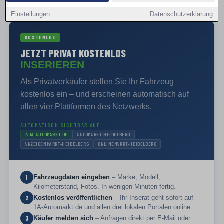
PRIVAT VERKAUFEN
Einstellungen
Datenschutzerklärung
KOSTENLOS
JETZT PRIVAT KOSTENLOS
INSERIEREN
Als Privatverkäufer stellen Sie Ihr Fahrzeug
kostenlos ein – und erscheinen automatisch auf
allen vier Plattformen des Netzwerks.
AUTOMATISCH SICHTBAR AUF:
⭐
1A-AUTOMARKT.DE
AUTOMARKT-HEIDELBERG
ANZEIGENMARKT-HEIDELBERG
ONLINEMARKT-HEIDELBERG
Fahrzeugdaten eingeben
– Marke, Modell,
1
Kilometerstand, Fotos. In wenigen Minuten fertig.
Kostenlos veröffentlichen
– Ihr Inserat geht sofort auf
2
1A-Automarkt.de und allen drei lokalen Portalen online.
Käufer melden sich
– Anfragen direkt per E-Mail oder
3