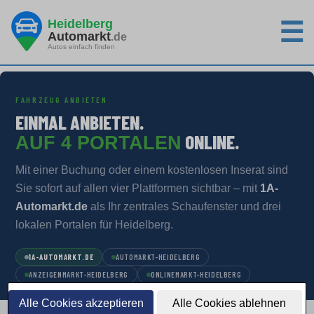
Heidelberg
☰
Automarkt
.de
Autos einfach finden
FAHRZEUG ANBIETEN
EINMAL ANBIETEN.
ONLINE.
AUF 4 PORTALEN
Mit einer Buchung oder einem kostenlosen Inserat sind
Sie sofort auf allen vier Plattformen sichtbar – mit
1A-
Automarkt.de
als Ihr zentrales Schaufenster und drei
lokalen Portalen für Heidelberg.
1A-AUTOMARKT.DE
AUTOMARKT-HEIDELBERG
ANZEIGENMARKT-HEIDELBERG
ONLINEMARKT-HEIDELBERG
Alle Cookies akzeptieren
Alle Cookies ablehnen