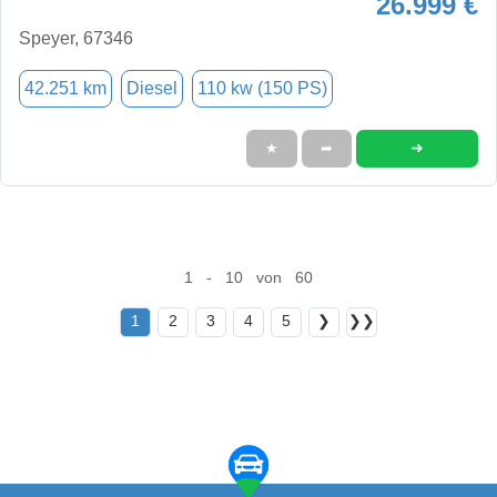
26.999 €
Speyer, 67346
42.251 km
Diesel
110 kw (150 PS)
➜
★
➦
1 - 10 von 60
1
2
3
4
5
❯
❯❯