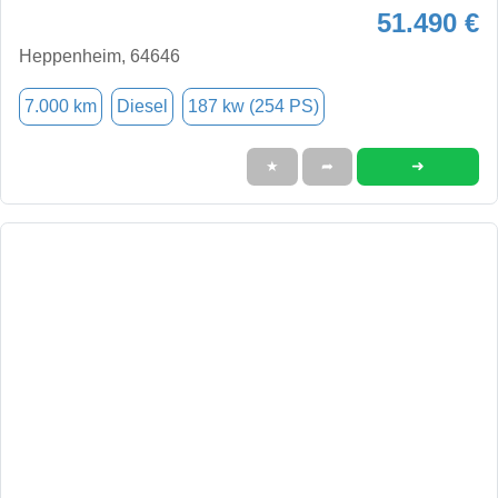
51.490 €
Heppenheim, 64646
7.000 km
Diesel
187 kw (254 PS)
➜
★
➦