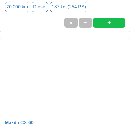
20.000 km
Diesel
187 kw (254 PS)
➜
★
➦
Mazda CX-60