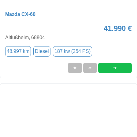
Mazda CX-60
41.990 €
Altlußheim, 68804
48.997 km
Diesel
187 kw (254 PS)
➜
★
➦