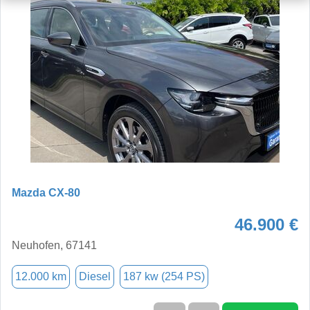
Mazda CX-80
46.900 €
Neuhofen, 67141
12.000 km
Diesel
187 kw (254 PS)