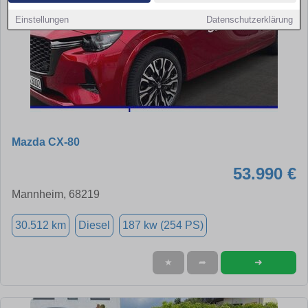
Einstellungen
Datenschutzerklärung
Mazda CX-80
53.990 €
Mannheim, 68219
30.512 km
Diesel
187 kw (254 PS)
➜
★
➦