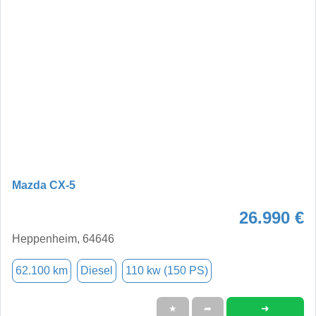
Mazda CX-5
26.990 €
Heppenheim, 64646
62.100 km
Diesel
110 kw (150 PS)
➜
★
➦