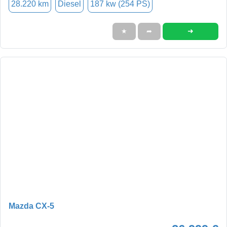
28.220 km
Diesel
187 kw (254 PS)
➜
★
➦
Mazda CX-5