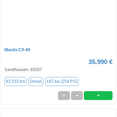
Mazda CX-60
35.990 €
Sandhausen, 69207
83.553 km
Diesel
187 kw (254 PS)
➜
★
➦