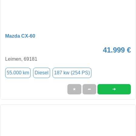
Mazda CX-60
41.999 €
Leimen, 69181
55.000 km
Diesel
187 kw (254 PS)
➜
★
➦