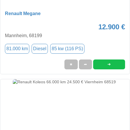
Renault Megane
12.900 €
Mannheim, 68199
81.000 km
Diesel
85 kw (116 PS)
➜
★
➦