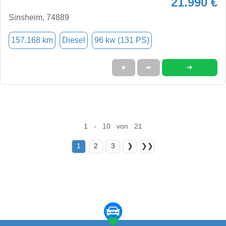
21.990 €
Sinsheim, 74889
157.168 km
Diesel
96 kw (131 PS)
➜
★
➦
1 - 10 von 21
1
2
3
❯
❯❯