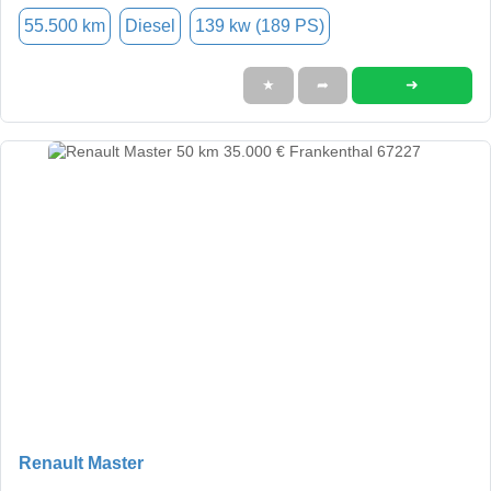
55.500 km
Diesel
139 kw (189 PS)
➜
★
➦
Renault Master