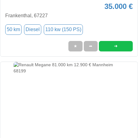
35.000 €
Frankenthal, 67227
50 km
Diesel
110 kw (150 PS)
➜
★
➦