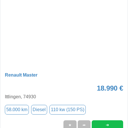
Renault Master
18.990 €
Ittlingen, 74930
58.000 km
Diesel
110 kw (150 PS)
➜
★
➦