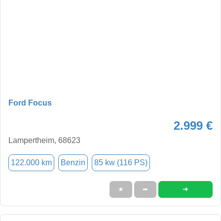
Ford Focus
2.999 €
Lampertheim, 68623
122.000 km
Benzin
85 kw (116 PS)
➜
★
➦