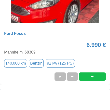
Ford Focus
6.990 €
Mannheim, 68309
140.000 km
Benzin
92 kw (125 PS)
➜
★
➦