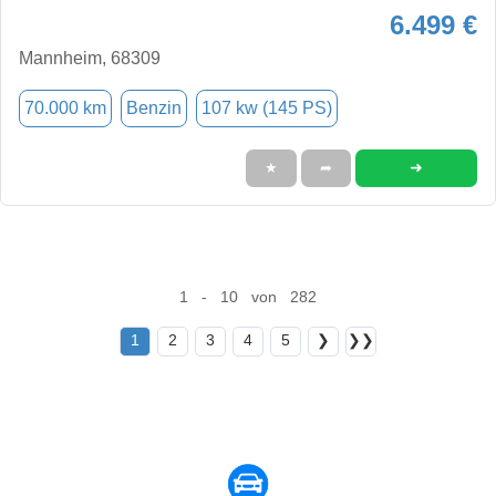
6.499 €
Mannheim, 68309
70.000 km
Benzin
107 kw (145 PS)
➜
★
➦
1 - 10 von 282
1
2
3
4
5
❯
❯❯