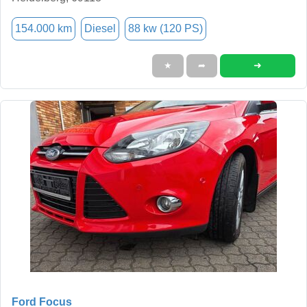
154.000 km
Diesel
88 kw (120 PS)
➜
★
➦
Ford Focus