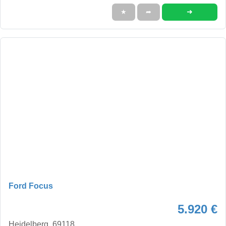
➜
★
➦
Ford Focus
5.920 €
Heidelberg, 69118