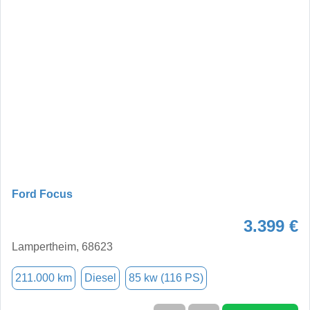
Ford Focus
3.399 €
Lampertheim, 68623
211.000 km
Diesel
85 kw (116 PS)