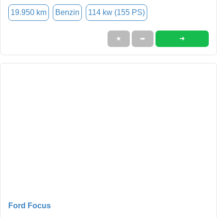
19.950 km
Benzin
114 kw (155 PS)
➜
★
➦
Ford Focus