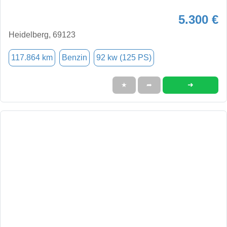
5.300 €
Heidelberg, 69123
117.864 km
Benzin
92 kw (125 PS)
➜
★
➦