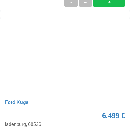
➜
★
➦
Ford Kuga
6.499 €
ladenburg, 68526