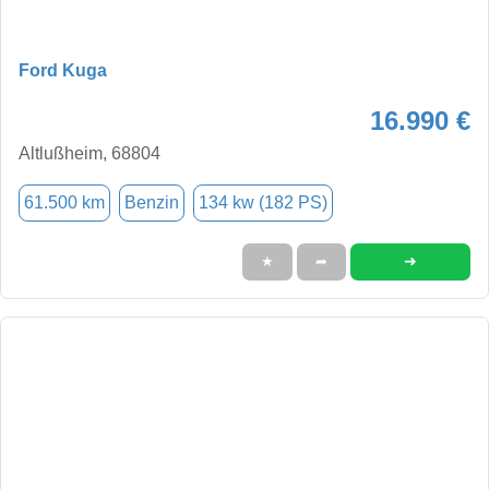
Ford Kuga
16.990 €
Altlußheim, 68804
61.500 km
Benzin
134 kw (182 PS)
➜
★
➦