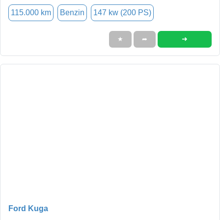
115.000 km
Benzin
147 kw (200 PS)
➜
★
➦
Ford Kuga