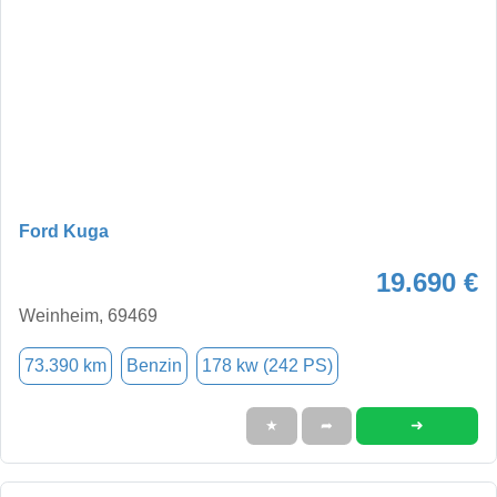
Ford Kuga
19.690 €
Weinheim, 69469
73.390 km
Benzin
178 kw (242 PS)
➜
★
➦