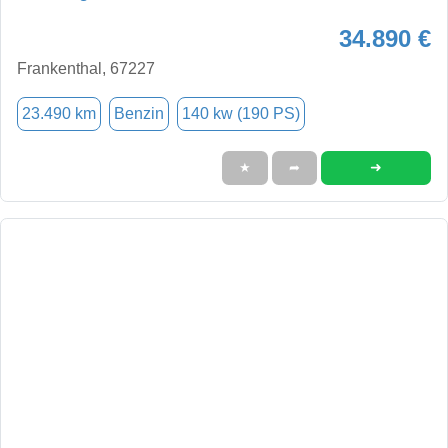
34.890 €
Frankenthal, 67227
23.490 km
Benzin
140 kw (190 PS)
➜
★
➦