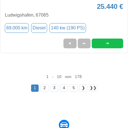
25.440 €
Ludwigshafen, 67065
69.000 km
Diesel
140 kw (190 PS)
➜
★
➦
1 - 10 von 178
1
2
3
4
5
❯
❯❯