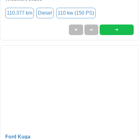
110.377 km
Diesel
110 kw (150 PS)
➜
★
➦
Ford Kuga