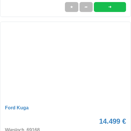
➜
★
➦
Ford Kuga
14.499 €
Wiesloch, 69168