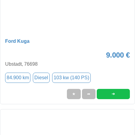
Ford Kuga
9.000 €
Ubstadt, 76698
84.900 km
Diesel
103 kw (140 PS)
➜
★
➦