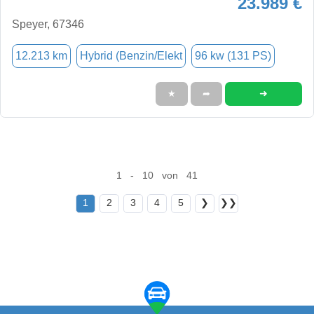
23.989 €
Speyer, 67346
12.213 km
Hybrid (Benzin/Elekt
96 kw (131 PS)
➜
★
➦
1 - 10 von 41
1
2
3
4
5
❯
❯❯