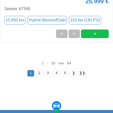
25.999 €
Speyer, 67346
10.950 km
Hybrid (Benzin/Elekt
103 kw (140 PS)
➜
★
➦
1 - 10 von 54
1
2
3
4
5
❯
❯❯