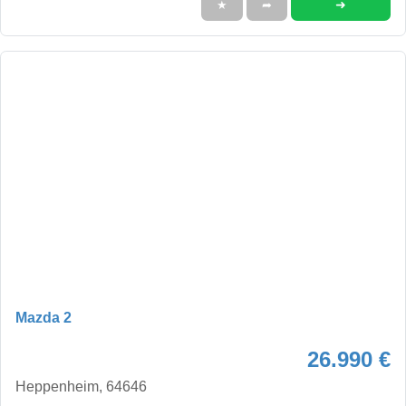
➜
★
➦
Mazda 2
26.990 €
Heppenheim, 64646