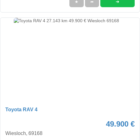
➜
★
➦
Toyota RAV 4
49.900 €
Wiesloch, 69168