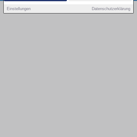
Copyright © 2000 - 2026 | 1A Infosysteme GmbH | Content by: 1a-sites-autos
Einstellungen
Datenschutzerklärung
09.08.2026