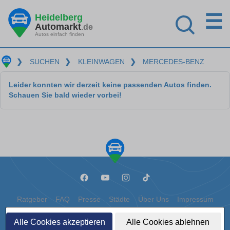
☰
Heidelberg
Automarkt
.de
Autos einfach finden
❯
SUCHEN
❯
KLEINWAGEN
❯
MERCEDES-BENZ
Leider konnten wir derzeit keine passenden Autos finden.
Schauen Sie bald wieder vorbei!
Ratgeber
FAQ
Presse
Städte
Über Uns
Impressum
Datenschutz
Cookies
Alle Cookies akzeptieren
Alle Cookies ablehnen