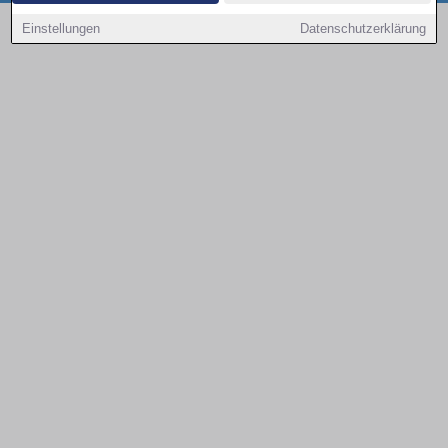
Copyright © 2000 - 2026 | 1A Infosysteme GmbH | Content by: 1a-sites-autos
Einstellungen
Datenschutzerklärung
09.08.2026