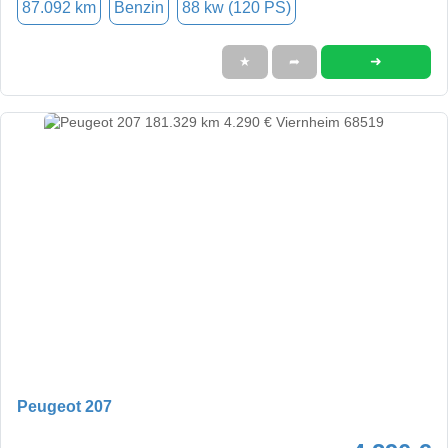
87.092 km
Benzin
88 kw (120 PS)
➜
★
➦
Peugeot 207