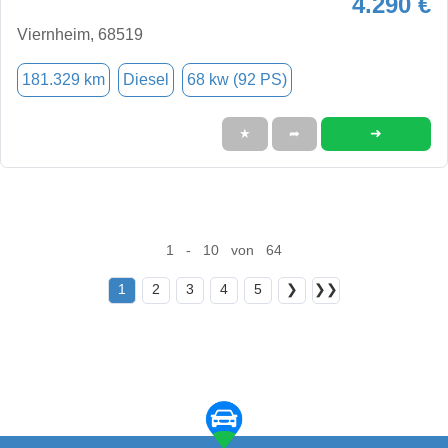
4.290 €
Viernheim, 68519
181.329 km
Diesel
68 kw (92 PS)
➜
★
➦
1 - 10 von 64
1
2
3
4
5
❯
❯❯