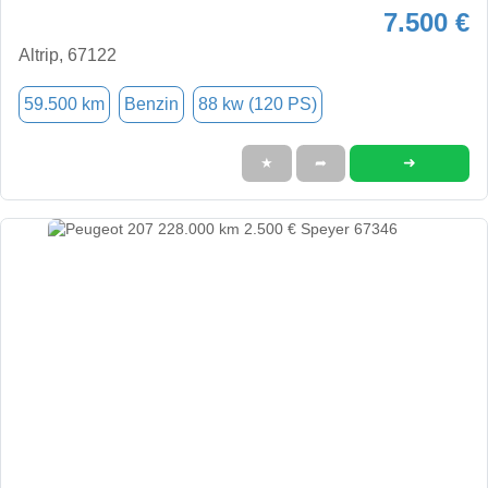
7.500 €
Altrip, 67122
59.500 km
Benzin
88 kw (120 PS)
➜
★
➦