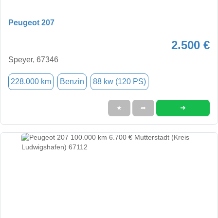
Peugeot 207
2.500 €
Speyer, 67346
228.000 km
Benzin
88 kw (120 PS)
➜
★
➦