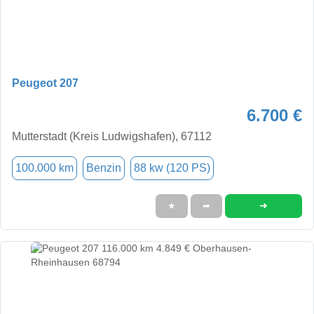
Peugeot 207
6.700 €
Mutterstadt (Kreis Ludwigshafen), 67112
100.000 km
Benzin
88 kw (120 PS)
➜
★
➦