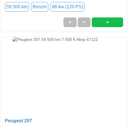
59.500 km
Benzin
88 kw (120 PS)
➜
★
➦
Peugeot 207