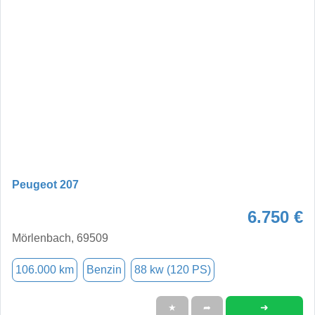
Peugeot 207
6.750 €
Mörlenbach, 69509
106.000 km
Benzin
88 kw (120 PS)
➜
★
➦