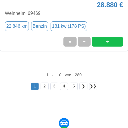
28.880 €
Weinheim, 69469
22.846 km
Benzin
131 kw (178 PS)
➜
★
➦
1 - 10 von 280
1
2
3
4
5
❯
❯❯