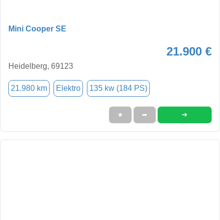
Mini Cooper SE
21.900 €
Heidelberg, 69123
21.980 km
Elektro
135 kw (184 PS)
➜
★
➦