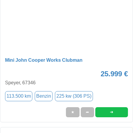
Mini John Cooper Works Clubman
25.999 €
Speyer, 67346
113.500 km
Benzin
225 kw (306 PS)
➜
★
➦