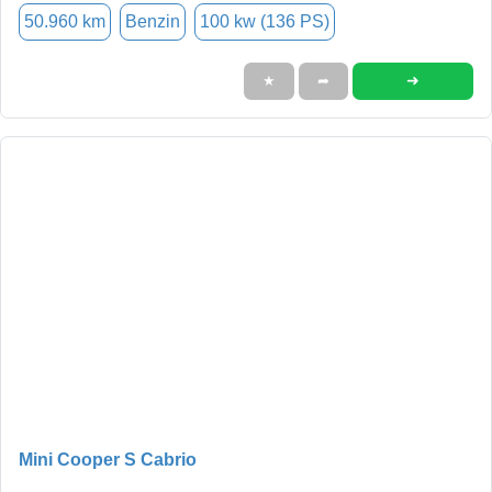
50.960 km
Benzin
100 kw (136 PS)
➜
★
➦
Mini Cooper S Cabrio