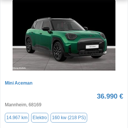
Mini Aceman
36.990 €
Mannheim, 68169
14.967 km
Elektro
160 kw (218 PS)