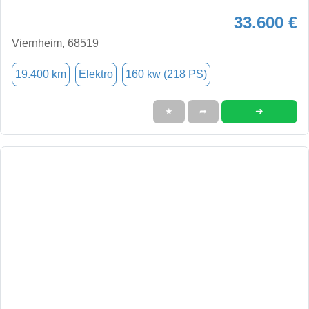
33.600 €
Viernheim, 68519
19.400 km
Elektro
160 kw (218 PS)
➜
★
➦