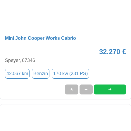
Mini John Cooper Works Cabrio
32.270 €
Speyer, 67346
42.067 km
Benzin
170 kw (231 PS)
➜
★
➦