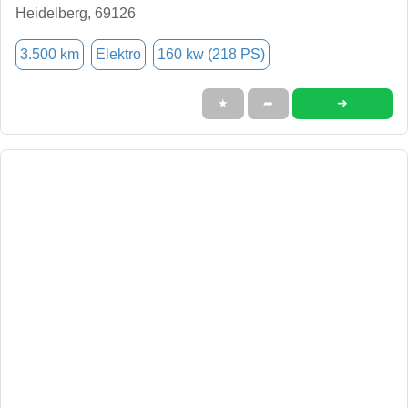
Heidelberg, 69126
3.500 km
Elektro
160 kw (218 PS)
➜
★
➦