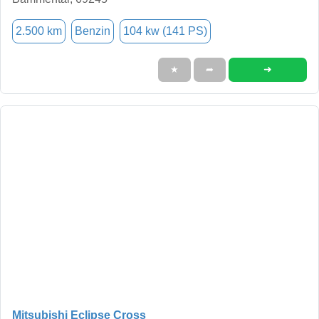
2.500 km
Benzin
104 kw (141 PS)
➜
★
➦
Mitsubishi Eclipse Cross