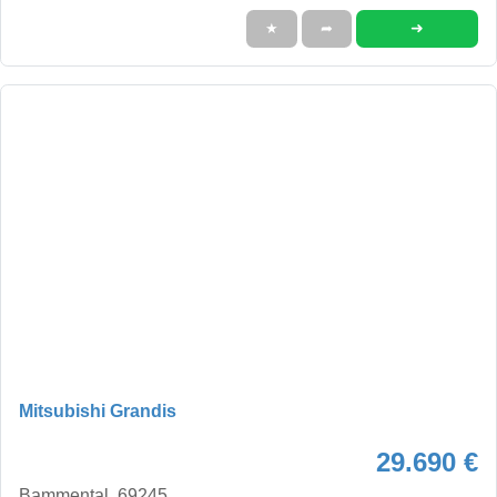
➜
★
➦
Mitsubishi Grandis
29.690 €
Bammental, 69245