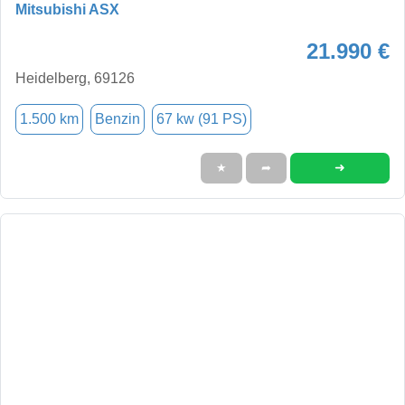
Mitsubishi ASX
21.990 €
Heidelberg, 69126
1.500 km
Benzin
67 kw (91 PS)
➜
★
➦