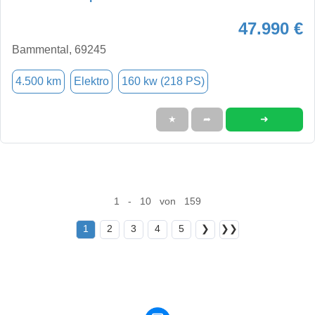
47.990 €
Bammental, 69245
4.500 km
Elektro
160 kw (218 PS)
➜
★
➦
1 - 10 von 159
1
2
3
4
5
❯
❯❯