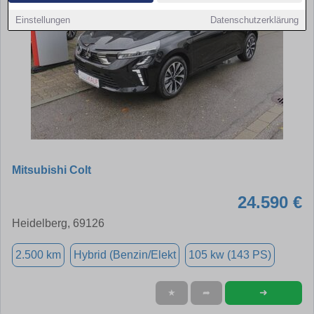
Einstellungen
Datenschutzerklärung
Mitsubishi Colt
24.590 €
Heidelberg, 69126
2.500 km
Hybrid (Benzin/Elekt
105 kw (143 PS)
➜
★
➦