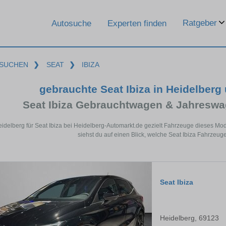
Ratgeber
Autosuche
Experten finden
SUCHEN
❯
SEAT
❯
IBIZA
gebrauchte Seat Ibiza in Heidelber
Seat Ibiza Gebrauchtwagen & Jahreswa
eidelberg für Seat Ibiza bei Heidelberg-Automarkt.de gezielt Fahrzeuge dieses M
siehst du auf einen Blick, welche Seat Ibiza Fahrzeuge
Seat Ibiza
Heidelberg, 69123