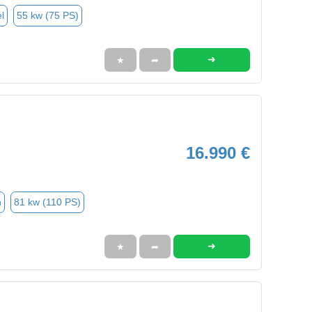
l
55 kw (75 PS)
➜
★
➦
16.990 €
n
81 kw (110 PS)
➜
★
➦