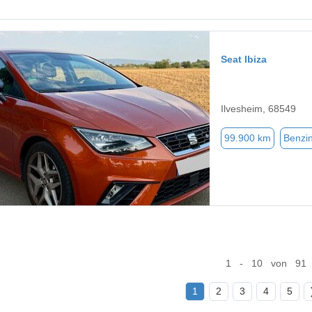
Seat Ibiza
Ilvesheim, 68549
99.900 km
Benzi
1 - 10 von 91
1
2
3
4
5