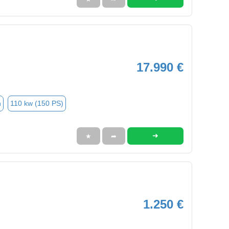
17.990 €
n
110 kw (150 PS)
➜
★
➦
1.250 €