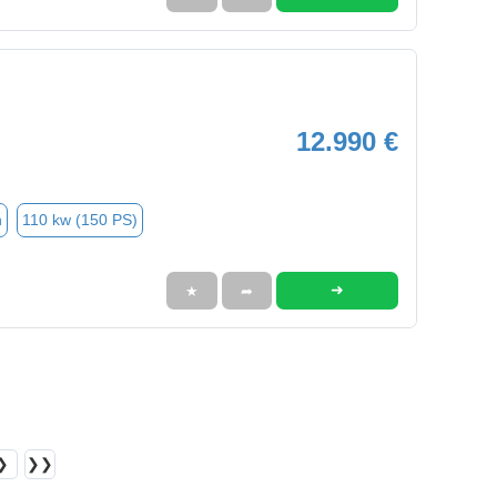
12.990 €
n
110 kw (150 PS)
➜
★
➦
❯
❯❯