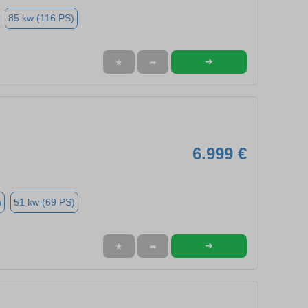
85 kw (116 PS)
➜
★
➦
6.999 €
n
51 kw (69 PS)
➜
★
➦