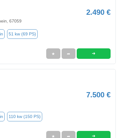
2.490 €
ein, 67059
in
51 kw (69 PS)
➜
★
➦
7.500 €
in
110 kw (150 PS)
➜
★
➦