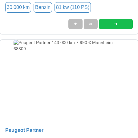
30.000 km
Benzin
81 kw (110 PS)
➜
★
➦
Peugeot Partner