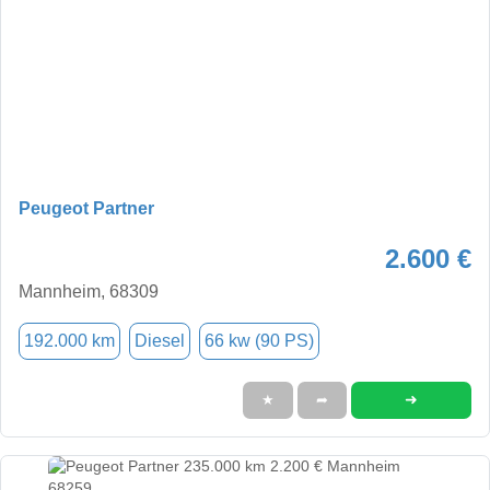
Peugeot Partner
2.600 €
Mannheim, 68309
192.000 km
Diesel
66 kw (90 PS)
➜
★
➦