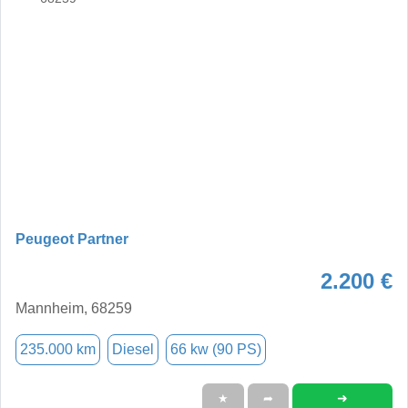
Peugeot Partner
2.200 €
Mannheim, 68259
235.000 km
Diesel
66 kw (90 PS)
➜
★
➦