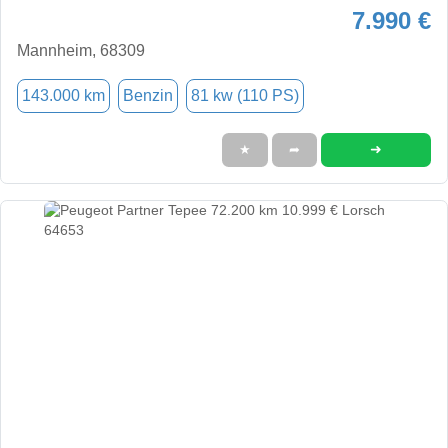
7.990 €
Mannheim, 68309
143.000 km
Benzin
81 kw (110 PS)
➜
★
➦