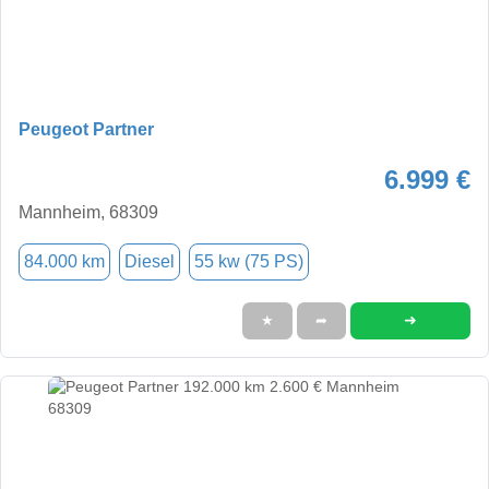
Peugeot Partner
6.999 €
Mannheim, 68309
84.000 km
Diesel
55 kw (75 PS)
➜
★
➦