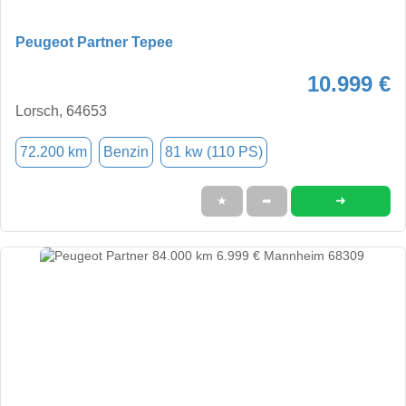
Peugeot Partner Tepee
10.999 €
Lorsch, 64653
72.200 km
Benzin
81 kw (110 PS)
➜
★
➦