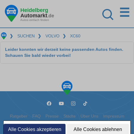
☰
Heidelberg
Automarkt
.de
Autos einfach finden
❯
SUCHEN
❯
VOLVO
❯
XC60
Leider konnten wir derzeit keine passenden Autos finden.
Schauen Sie bald wieder vorbei!
Ratgeber
FAQ
Presse
Städte
Über Uns
Impressum
Datenschutz
Cookies
Alle Cookies akzeptieren
Alle Cookies ablehnen