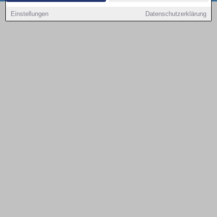
Copyright © 2000 - 2026 | 1A Infosysteme GmbH | Content by: 1a-sites-autos
Einstellungen
Datenschutzerklärung
08.08.2026