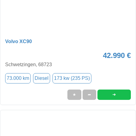
Volvo XC90
42.990 €
Schwetzingen, 68723
73.000 km
Diesel
173 kw (235 PS)
➜
★
➦