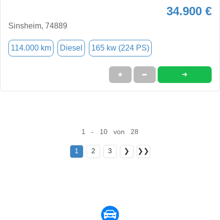
34.900 €
Sinsheim, 74889
114.000 km
Diesel
165 kw (224 PS)
➜
★
➦
1 - 10 von 28
1
2
3
❯
❯❯