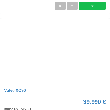
➜
★
➦
Volvo XC90
39.990 €
Ittlingen, 74930