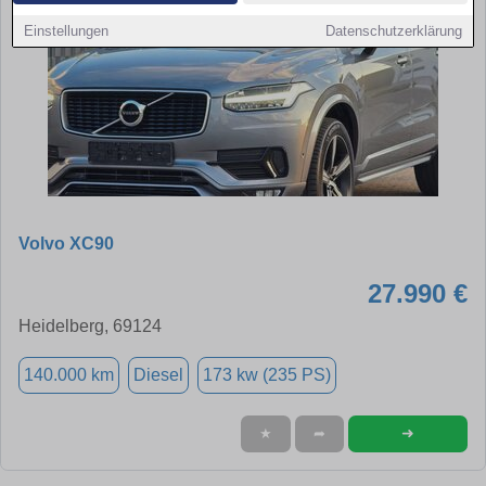
Einstellungen
Datenschutzerklärung
Volvo XC90
27.990 €
Heidelberg, 69124
140.000 km
Diesel
173 kw (235 PS)
➜
★
➦