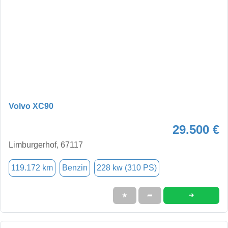
Volvo XC90
29.500 €
Limburgerhof, 67117
119.172 km
Benzin
228 kw (310 PS)
➜
★
➦