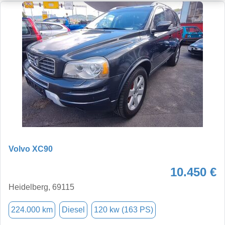
Volvo XC90
10.450 €
Heidelberg, 69115
224.000 km
Diesel
120 kw (163 PS)