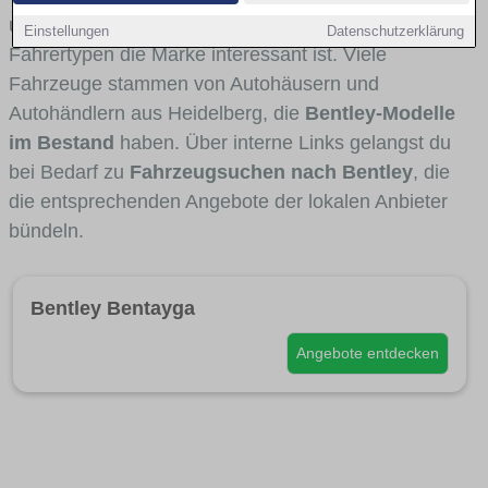
und Umlandverkehr zu sehen sind und für welche
Einstellungen
Datenschutzerklärung
Fahrertypen die Marke interessant ist. Viele
Fahrzeuge stammen von Autohäusern und
Autohändlern aus Heidelberg, die
Bentley-Modelle
im Bestand
haben. Über interne Links gelangst du
bei Bedarf zu
Fahrzeugsuchen nach Bentley
, die
die entsprechenden Angebote der lokalen Anbieter
bündeln.
Bentley Bentayga
Angebote entdecken