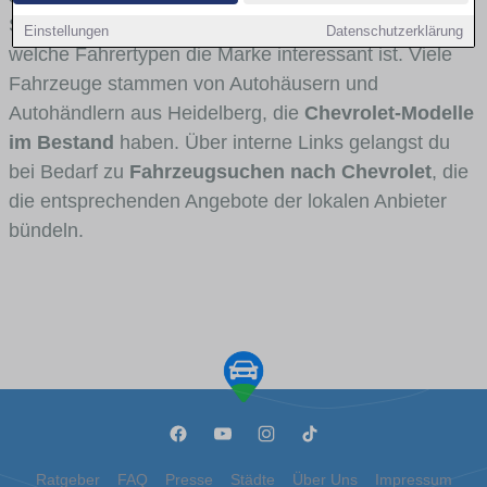
Stadt- und Umlandverkehr zu sehen sind und für
Einstellungen
Datenschutzerklärung
welche Fahrertypen die Marke interessant ist. Viele
Fahrzeuge stammen von Autohäusern und
Autohändlern aus Heidelberg, die
Chevrolet-Modelle
im Bestand
haben. Über interne Links gelangst du
bei Bedarf zu
Fahrzeugsuchen nach Chevrolet
, die
die entsprechenden Angebote der lokalen Anbieter
bündeln.
Ratgeber
FAQ
Presse
Städte
Über Uns
Impressum