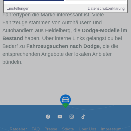
und Umlandverkehr zu sehen sind und für welche
Einstellungen
Datenschutzerklärung
Fahrertypen die Marke interessant ist. Viele
Fahrzeuge stammen von Autohäusern und
Autohändlern aus Heidelberg, die
Dodge-Modelle im
Bestand
haben. Über interne Links gelangst du bei
Bedarf zu
Fahrzeugsuchen nach Dodge
, die die
entsprechenden Angebote der lokalen Anbieter
bündeln.
Ratgeber
FAQ
Presse
Städte
Über Uns
Impressum