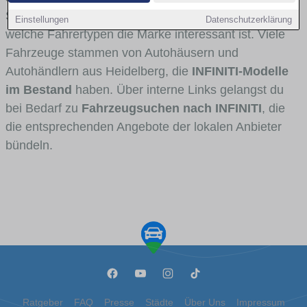
Stadt- und Umlandverkehr zu sehen sind und für
Einstellungen
Datenschutzerklärung
welche Fahrertypen die Marke interessant ist. Viele
Fahrzeuge stammen von Autohäusern und
Autohändlern aus Heidelberg, die
INFINITI-Modelle
im Bestand
haben. Über interne Links gelangst du
bei Bedarf zu
Fahrzeugsuchen nach INFINITI
, die
die entsprechenden Angebote der lokalen Anbieter
bündeln.
Ratgeber
FAQ
Presse
Städte
Über Uns
Impressum