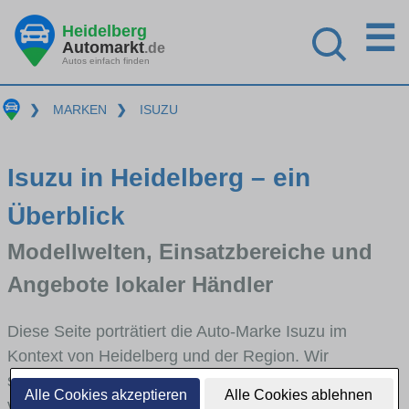
☰
Heidelberg
Automarkt
.de
Autos einfach finden
❯
MARKEN
❯
ISUZU
Isuzu in Heidelberg – ein
Überblick
Modellwelten, Einsatzbereiche und
Angebote lokaler Händler
Diese Seite porträtiert die Auto-Marke Isuzu im
Kontext von Heidelberg und der Region. Wir
skizzieren, in welchen Fahrzeugklassen Isuzu stark
Alle Cookies akzeptieren
Alle Cookies ablehnen
vertreten ist, welche Modellreihen häufig im Stadt-