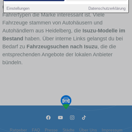
und Umlandverkehr zu sehen sind und für welche
Einstellungen
Datenschutzerklärung
Fahrertypen die Marke interessant ist. Viele
Fahrzeuge stammen von Autohäusern und
Autohändlern aus Heidelberg, die
Isuzu-Modelle im
Bestand
haben. Über interne Links gelangst du bei
Bedarf zu
Fahrzeugsuchen nach Isuzu
, die die
entsprechenden Angebote der lokalen Anbieter
bündeln.
Ratgeber
FAQ
Presse
Städte
Über Uns
Impressum