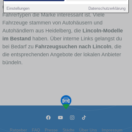
und Umlandverkehr zu sehen sind und für welche
Einstellungen
Datenschutzerklärung
Fahrertypen die Marke interessant ist. Viele
Fahrzeuge stammen von Autohäusern und
Autohändlern aus Heidelberg, die
Lincoln-Modelle
im Bestand
haben. Über interne Links gelangst du
bei Bedarf zu
Fahrzeugsuchen nach Lincoln
, die
die entsprechenden Angebote der lokalen Anbieter
bündeln.
Ratgeber
FAQ
Presse
Städte
Über Uns
Impressum