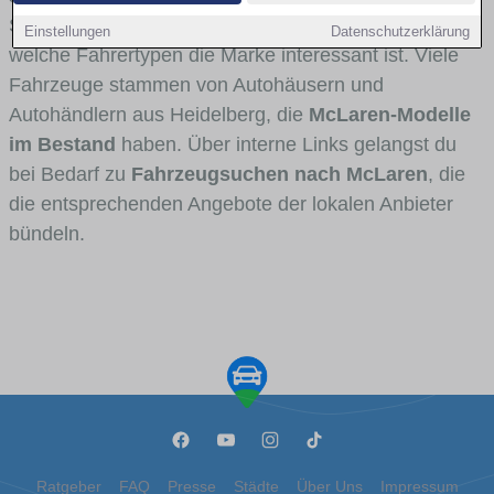
Stadt- und Umlandverkehr zu sehen sind und für
Einstellungen
Datenschutzerklärung
welche Fahrertypen die Marke interessant ist. Viele
Fahrzeuge stammen von Autohäusern und
Autohändlern aus Heidelberg, die
McLaren-Modelle
im Bestand
haben. Über interne Links gelangst du
bei Bedarf zu
Fahrzeugsuchen nach McLaren
, die
die entsprechenden Angebote der lokalen Anbieter
bündeln.
Ratgeber
FAQ
Presse
Städte
Über Uns
Impressum