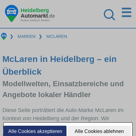
☰
Heidelberg
Automarkt
.de
Autos einfach finden
❯
MARKEN
❯
MCLAREN
McLaren in Heidelberg – ein
Überblick
Modellwelten, Einsatzbereiche und
Angebote lokaler Händler
Diese Seite porträtiert die Auto-Marke McLaren im
Kontext von Heidelberg und der Region. Wir
skizzieren, in welchen Fahrzeugklassen McLaren
Alle Cookies akzeptieren
Alle Cookies ablehnen
stark vertreten ist, welche Modellreihen häufig im