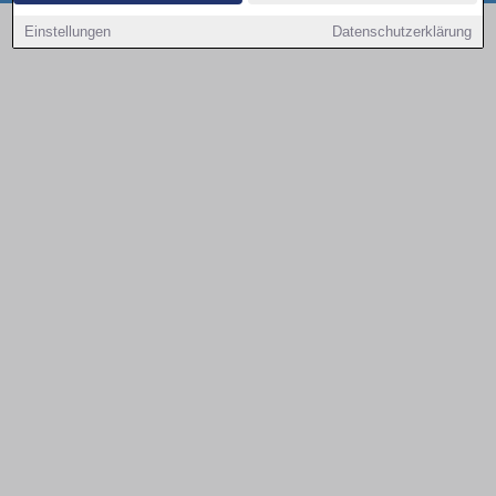
Copyright © 2000 - 2026 | 1A Infosysteme GmbH | Content by: 1a-sites-autos
Einstellungen
Datenschutzerklärung
09.08.2026