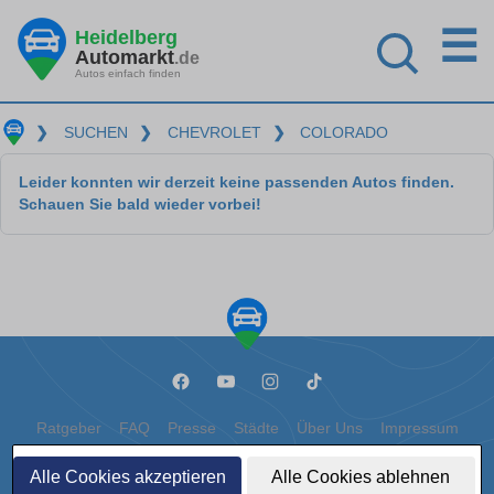
☰
Heidelberg
Automarkt
.de
Autos einfach finden
❯
SUCHEN
❯
CHEVROLET
❯
COLORADO
Leider konnten wir derzeit keine passenden Autos finden.
Schauen Sie bald wieder vorbei!
Ratgeber
FAQ
Presse
Städte
Über Uns
Impressum
Datenschutz
Cookies
Alle Cookies akzeptieren
Alle Cookies ablehnen