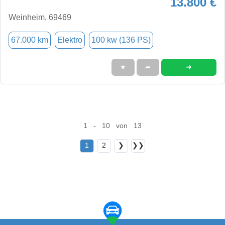
13.800 €
Weinheim, 69469
67.000 km
Elektro
100 kw (136 PS)
➜
★
➦
1 - 10 von 13
1
2
❯
❯❯