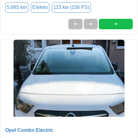
5.685 km
Elektro
115 kw (156 PS)
➜
★
➦
Opel Combo Electric