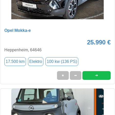
Opel Mokka-e
25.990 €
Heppenheim, 64646
17.500 km
Elektro
100 kw (136 PS)
➜
★
➦