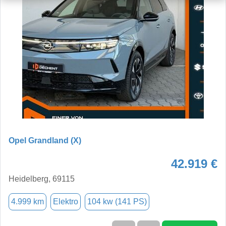
Opel Grandland (X)
42.919 €
Heidelberg, 69115
4.999 km
Elektro
104 kw (141 PS)