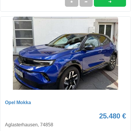
➜
★
➦
Opel Mokka
25.480 €
Aglasterhausen, 74858