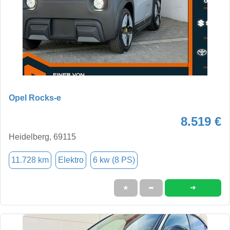
Opel Rocks-e
8.519 €
Heidelberg, 69115
11.728 km
Elektro
6 kw (8 PS)
➜
★
➦