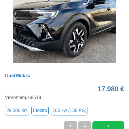
Opel Mokka
17.980 €
Viernheim, 68519
29.500 km
Elektro
100 kw (136 PS)
➜
★
➦