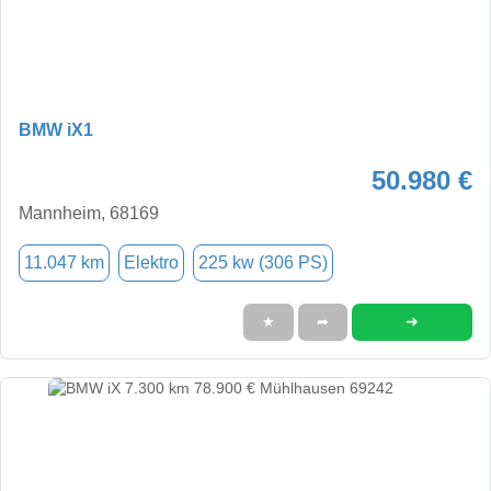
BMW iX1
50.980 €
Mannheim, 68169
11.047 km
Elektro
225 kw (306 PS)
➜
★
➦