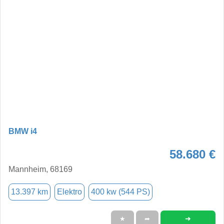
BMW i4
58.680 €
Mannheim, 68169
13.397 km
Elektro
400 kw (544 PS)
➜
★
➦