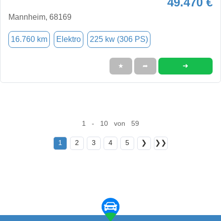
49.470 €
Mannheim, 68169
16.760 km
Elektro
225 kw (306 PS)
➜
★
➦
1 - 10 von 59
1
2
3
4
5
❯
❯❯