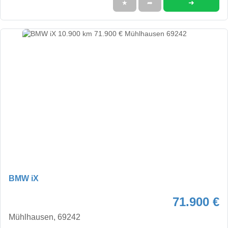
➜
★
➦
BMW iX
71.900 €
Mühlhausen, 69242