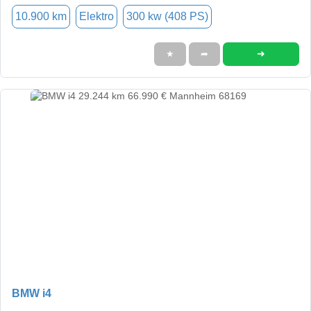
10.900 km
Elektro
300 kw (408 PS)
➜
★
➦
BMW i4