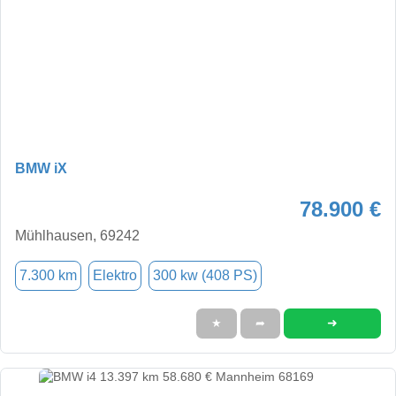
BMW iX
78.900 €
Mühlhausen, 69242
7.300 km
Elektro
300 kw (408 PS)
➜
★
➦