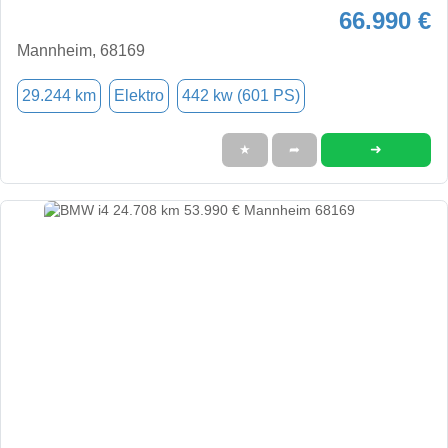
66.990 €
Mannheim, 68169
29.244 km
Elektro
442 kw (601 PS)
➜
★
➦