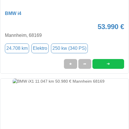
BMW i4
53.990 €
Mannheim, 68169
24.708 km
Elektro
250 kw (340 PS)
➜
★
➦