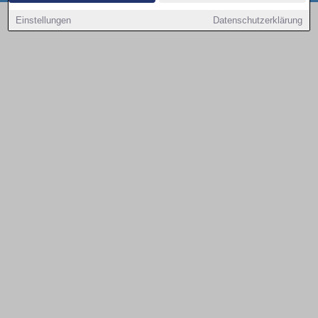
Copyright © 2000 - 2026 | 1A Infosysteme GmbH | Content by: 1a-sites-autos
Einstellungen
Datenschutzerklärung
09.08.2026