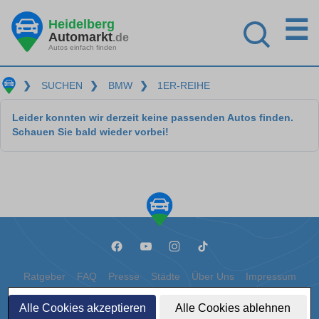
☰
Heidelberg
Automarkt
.de
Autos einfach finden
❯
SUCHEN
❯
BMW
❯
1ER-REIHE
Leider konnten wir derzeit keine passenden Autos finden.
Schauen Sie bald wieder vorbei!
Ratgeber
FAQ
Presse
Städte
Über Uns
Impressum
Datenschutz
Cookies
Alle Cookies akzeptieren
Alle Cookies ablehnen