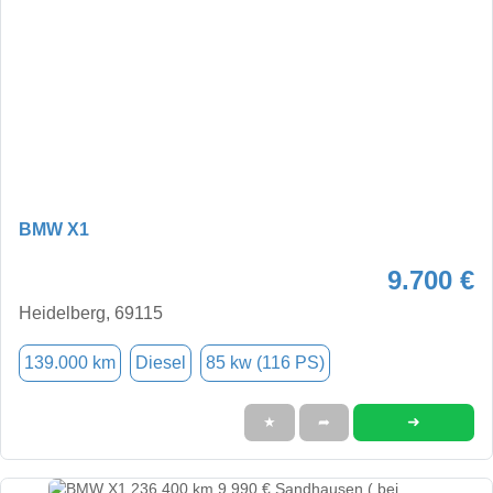
BMW X1
9.700 €
Heidelberg, 69115
139.000 km
Diesel
85 kw (116 PS)
➜
★
➦