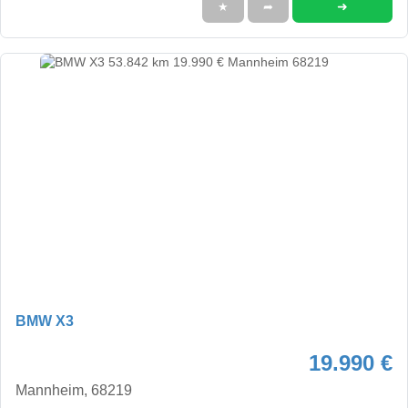
➜
★
➦
BMW X3
19.990 €
Mannheim, 68219