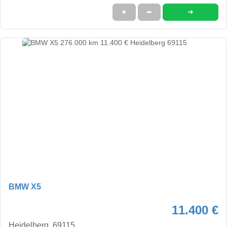
➜
★
➦
BMW X5
11.400 €
Heidelberg, 69115