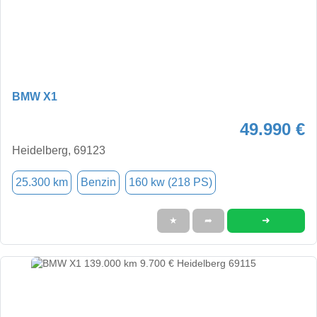
BMW X1
49.990 €
Heidelberg, 69123
25.300 km
Benzin
160 kw (218 PS)
➜
★
➦