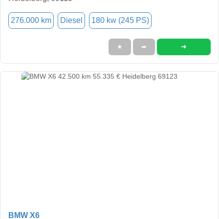
276.000 km
Diesel
180 kw (245 PS)
➜
★
➦
BMW X6