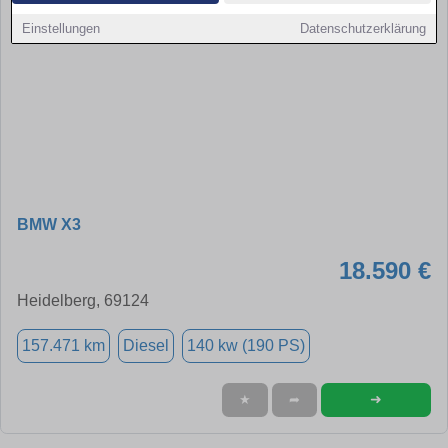
Einstellungen
Datenschutzerklärung
BMW X3
18.590 €
Heidelberg, 69124
157.471 km
Diesel
140 kw (190 PS)
➜
★
➦