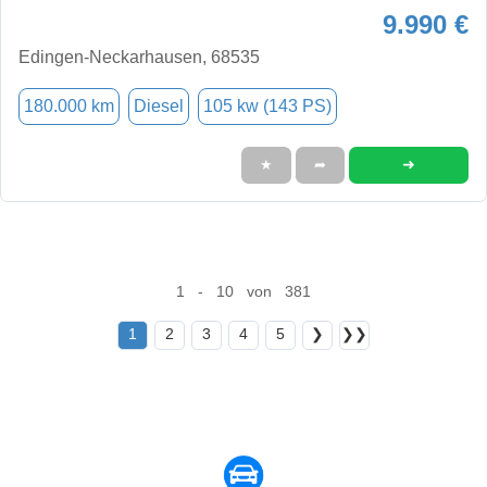
9.990 €
Edingen-Neckarhausen, 68535
180.000 km
Diesel
105 kw (143 PS)
➜
★
➦
1 - 10 von 381
1
2
3
4
5
❯
❯❯