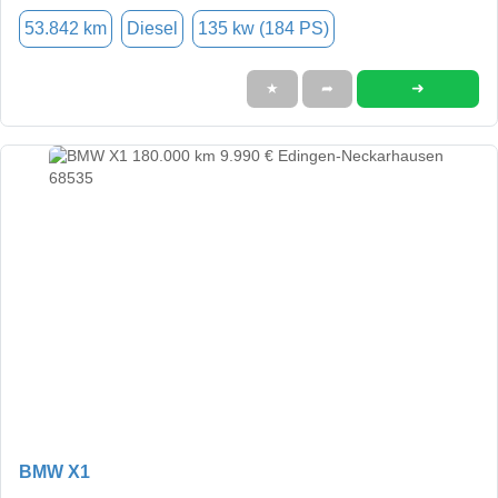
53.842 km
Diesel
135 kw (184 PS)
➜
★
➦
BMW X1