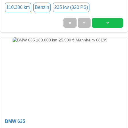
110.380 km
Benzin
235 kw (320 PS)
➜
★
➦
BMW 635