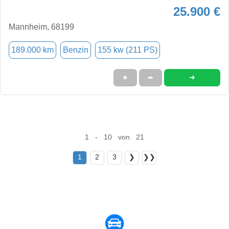
25.900 €
Mannheim, 68199
189.000 km
Benzin
155 kw (211 PS)
➜
★
➦
1 - 10 von 21
1
2
3
❯
❯❯