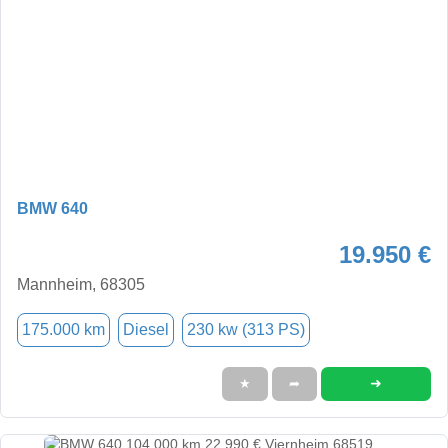
BMW 640
19.950 €
Mannheim, 68305
175.000 km
Diesel
230 kw (313 PS)
➜
★
➦