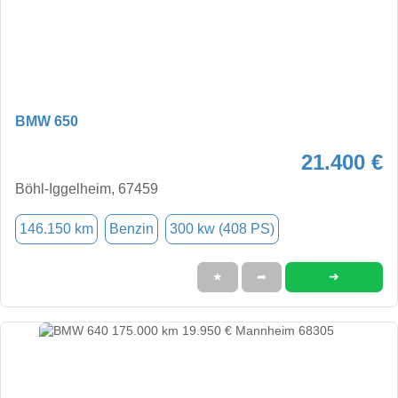
BMW 650
21.400 €
Böhl-Iggelheim, 67459
146.150 km
Benzin
300 kw (408 PS)
➜
★
➦