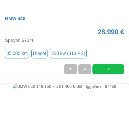
BMW 640
28.990 €
Speyer, 67346
85.000 km
Diesel
230 kw (313 PS)
➜
★
➦