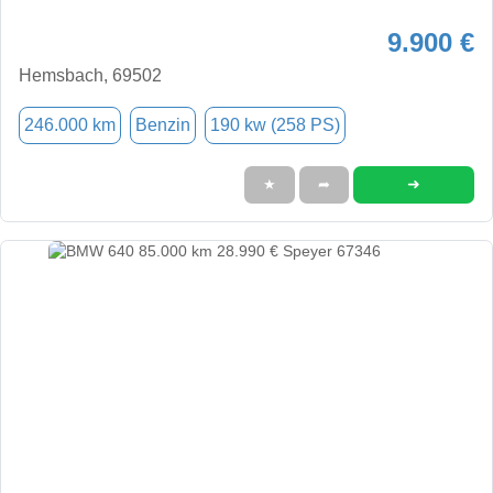
9.900 €
Hemsbach, 69502
246.000 km
Benzin
190 kw (258 PS)
➜
★
➦