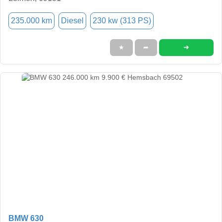
235.000 km
Diesel
230 kw (313 PS)
➜
★
➦
BMW 630