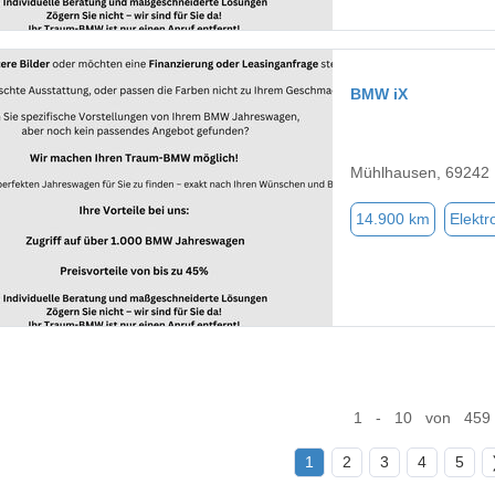
BMW iX
Mühlhausen, 69242
14.900 km
Elektr
1 - 10 von 459
1
2
3
4
5