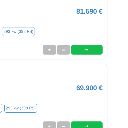
81.590 €
293 kw (398 PS)
➜
★
➦
69.900 €
n
293 kw (398 PS)
➜
★
➦