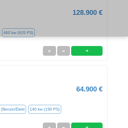
128.900 €
460 kw (625 PS)
➜
★
➦
64.900 €
 (Benzin/Elekt
140 kw (190 PS)
➜
★
➦