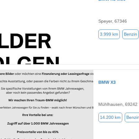
Speyer, 67346
3.999 km
Benzin
BMW X3
Mühlhausen, 69242
14.200 km
Benzi