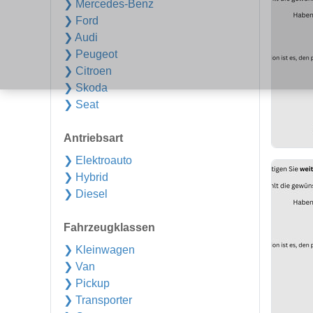
❯ Mercedes-Benz
❯ Ford
❯ Audi
❯ Peugeot
❯ Citroen
❯ Skoda
❯ Seat
Antriebsart
❯ Elektroauto
❯ Hybrid
❯ Diesel
Fahrzeugklassen
❯ Kleinwagen
❯ Van
❯ Pickup
❯ Transporter