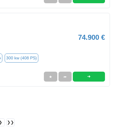
74.900 €
o
300 kw (408 PS)
➜
★
➦
❯
❯❯