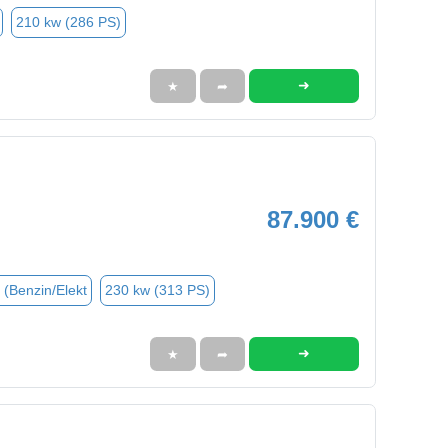
210 kw (286 PS)
➜
★
➦
87.900 €
 (Benzin/Elekt
230 kw (313 PS)
➜
★
➦