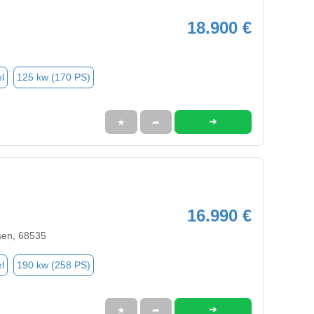
18.900 €
l
125 kw (170 PS)
➜
★
➦
16.990 €
sen, 68535
l
190 kw (258 PS)
➜
★
➦