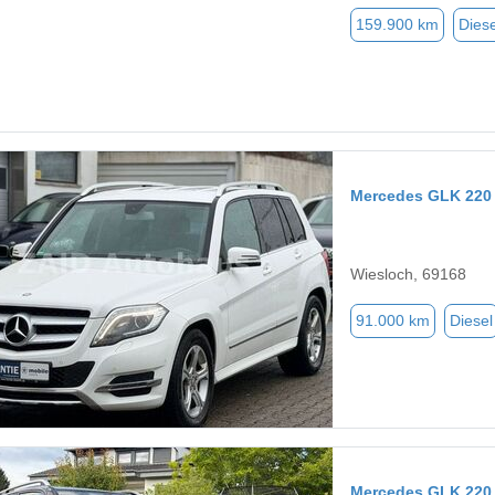
159.900 km
Diese
Mercedes GLK 220
Wiesloch, 69168
91.000 km
Diesel
Mercedes GLK 220