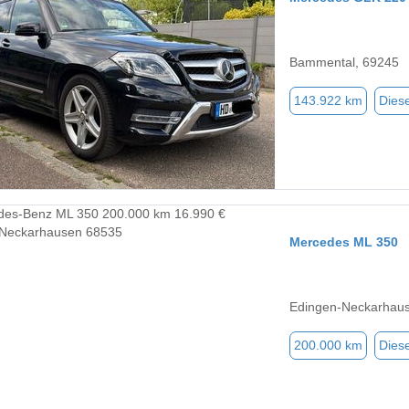
Bammental, 69245
143.922 km
Diese
Mercedes ML 350
Edingen-Neckarhau
200.000 km
Diese