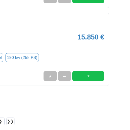
15.850 €
l
190 kw (258 PS)
➜
★
➦
❯
❯❯