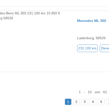
Mercedes ML 350
Ladenburg, 68526
231.100 km
Diese
1 - 10 von 61
1
2
3
4
5