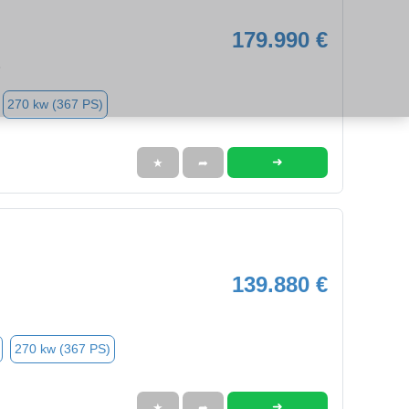
179.990 €
3
270 kw (367 PS)
➜
★
➦
139.880 €
270 kw (367 PS)
➜
★
➦