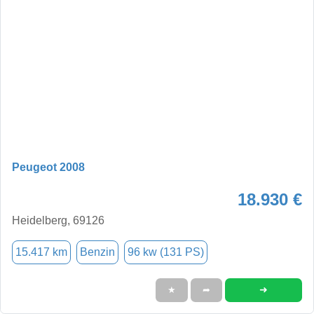
Peugeot 2008
18.930 €
Heidelberg, 69126
15.417 km
Benzin
96 kw (131 PS)
➜
★
➦