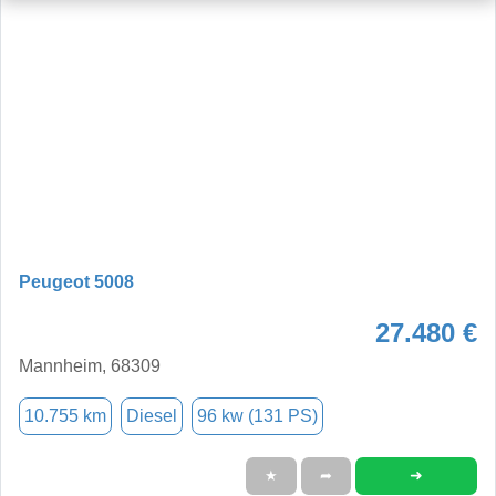
Peugeot 5008
27.480 €
Mannheim, 68309
10.755 km
Diesel
96 kw (131 PS)
➜
★
➦