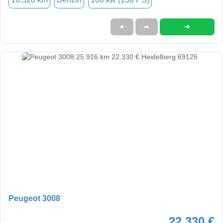
➜
★
➦
Peugeot 3008
22.330 €