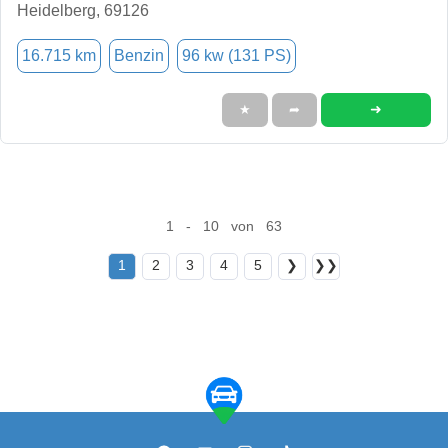
Heidelberg, 69126
16.715 km
Benzin
96 kw (131 PS)
➜
★
➦
1 - 10 von 63
1
2
3
4
5
❯
❯❯