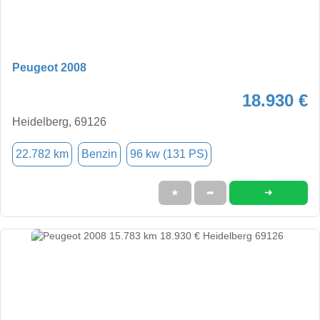
Peugeot 2008
18.930 €
Heidelberg, 69126
22.782 km
Benzin
96 kw (131 PS)
➜
★
➦