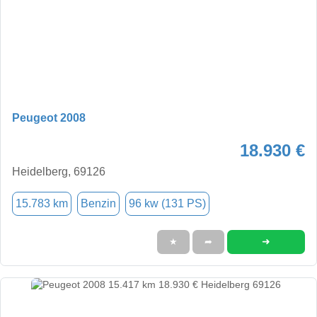
Peugeot 2008
18.930 €
Heidelberg, 69126
15.783 km
Benzin
96 kw (131 PS)
➜
★
➦