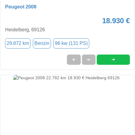
Peugeot 2008
18.930 €
Heidelberg, 69126
29.872 km
Benzin
96 kw (131 PS)
➜
★
➦