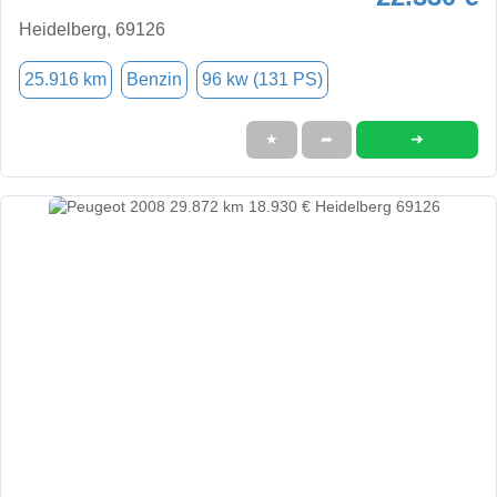
Heidelberg, 69126
25.916 km
Benzin
96 kw (131 PS)
➜
★
➦