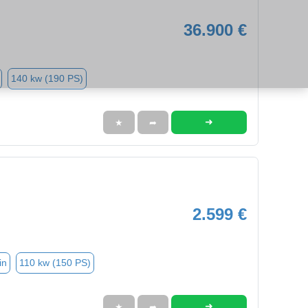
36.900 €
140 kw (190 PS)
➜
★
➦
2.599 €
in
110 kw (150 PS)
➜
★
➦