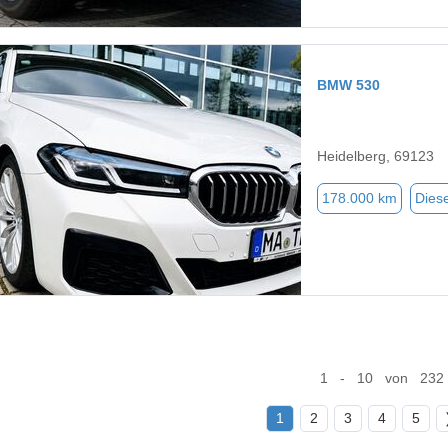
BMW 530
Heidelberg, 69123
178.000 km
Diese
1 - 10 von 232
1
2
3
4
5