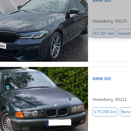
BMW 520
Heidelberg, 69123
82.207 km
Diesel
BMW 520
Heidelberg, 69121
175.000 km
Benz