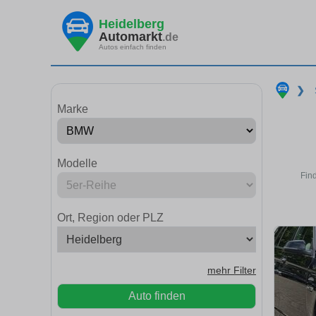
Heidelberg
Automarkt
.de
Autos einfach finden
❯
Marke
Modelle
Fin
Ort, Region oder PLZ
mehr Filter
Auto finden