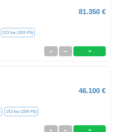
81.350 €
223 kw (303 PS)
➜
★
➦
46.100 €
n
153 kw (208 PS)
➜
★
➦