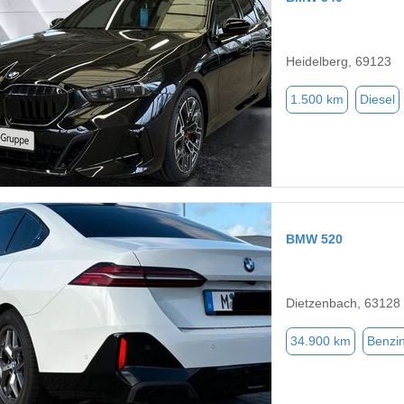
Heidelberg, 69123
1.500 km
Diesel
BMW 520
Dietzenbach, 63128
34.900 km
Benzi