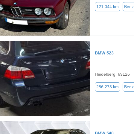
121.044 km
Benz
BMW 523
Heidelberg, 69126
286.273 km
Benz
BMW 540