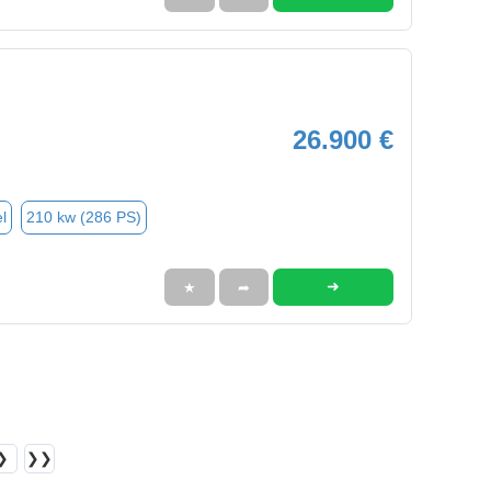
26.900 €
l
210 kw (286 PS)
➜
★
➦
❯
❯❯