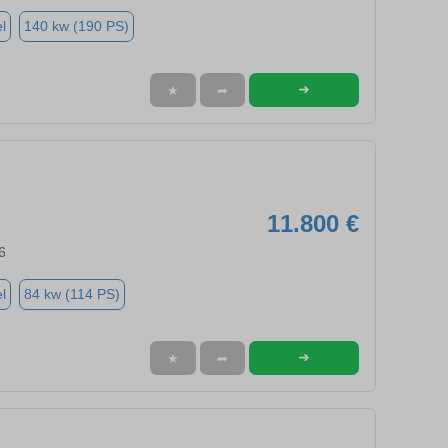
l
140 kw (190 PS)
➜
★
➦
11.800 €
6
l
84 kw (114 PS)
➜
★
➦