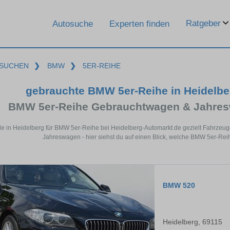
Ratgeber
Autosuche
Experten finden
SUCHEN
❯
BMW
❯
5ER-REIHE
gebrauchte BMW 5er-Reihe in Heidelb
BMW 5er-Reihe Gebrauchtwagen & Jahres
de in Heidelberg für BMW 5er-Reihe bei Heidelberg-Automarkt.de gezielt Fahrzeu
Jahreswagen - hier siehst du auf einen Blick, welche BMW 5er-Rei
BMW 520
Heidelberg, 69115