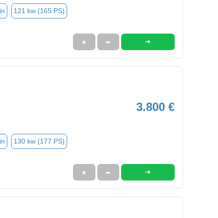
in
121 kw (165 PS)
➜
★
➦
3.800 €
in
130 kw (177 PS)
➜
★
➦