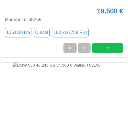
19.500 €
Mannheim, 68259
135.000 km
Diesel
190 kw (258 PS)
➜
★
➦