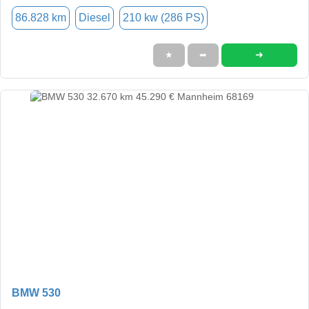
86.828 km
Diesel
210 kw (286 PS)
➜
★
➦
BMW 530