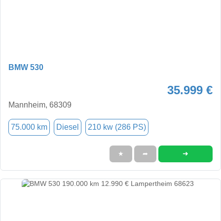
BMW 530
35.999 €
Mannheim, 68309
75.000 km
Diesel
210 kw (286 PS)
➜
★
➦