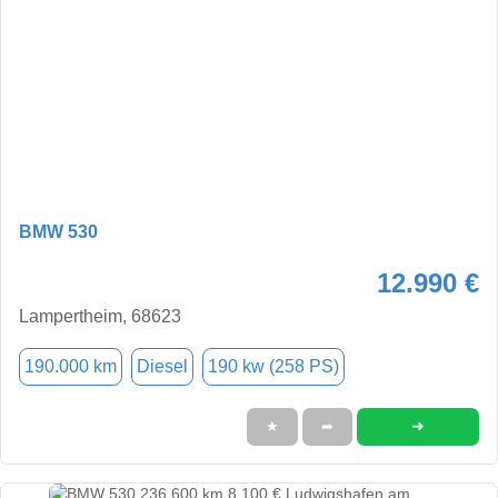
BMW 530
12.990 €
Lampertheim, 68623
190.000 km
Diesel
190 kw (258 PS)
➜
★
➦