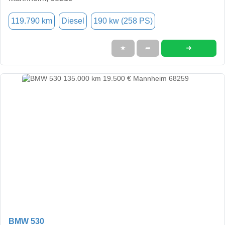
119.790 km
Diesel
190 kw (258 PS)
➜
★
➦
BMW 530