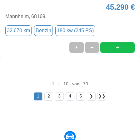
45.290 €
Mannheim, 68169
32.670 km
Benzin
180 kw (245 PS)
➜
★
➦
1 - 10 von 70
1
2
3
4
5
❯
❯❯