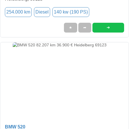
254.000 km
Diesel
140 kw (190 PS)
➜
★
➦
BMW 520