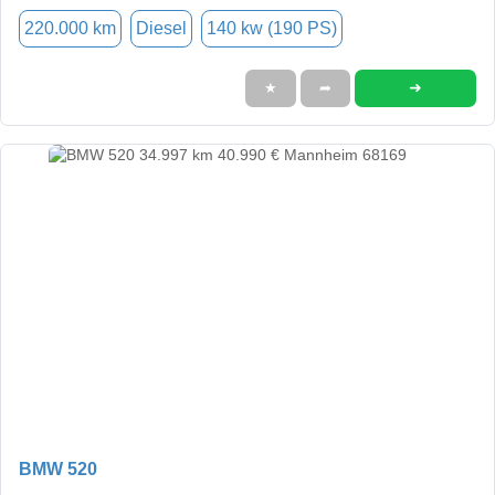
220.000 km
Diesel
140 kw (190 PS)
➜
★
➦
BMW 520