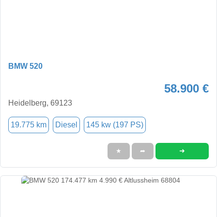
BMW 520
58.900 €
Heidelberg, 69123
19.775 km
Diesel
145 kw (197 PS)
➜
★
➦