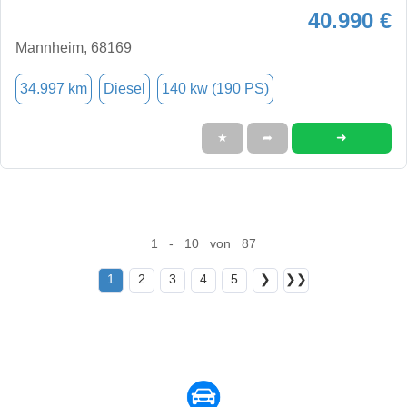
40.990 €
Mannheim, 68169
34.997 km
Diesel
140 kw (190 PS)
➜
★
➦
1 - 10 von 87
1
2
3
4
5
❯
❯❯