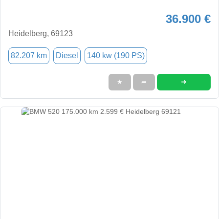
36.900 €
Heidelberg, 69123
82.207 km
Diesel
140 kw (190 PS)
➜
★
➦