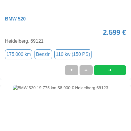
BMW 520
2.599 €
Heidelberg, 69121
175.000 km
Benzin
110 kw (150 PS)
➜
★
➦