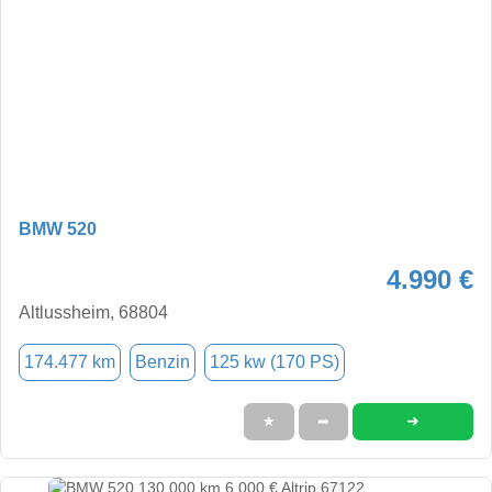
BMW 520
4.990 €
Altlussheim, 68804
174.477 km
Benzin
125 kw (170 PS)
➜
★
➦