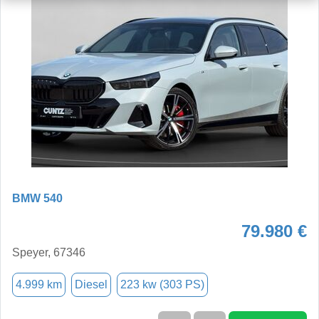
BMW 540
79.980 €
Speyer, 67346
4.999 km
Diesel
223 kw (303 PS)