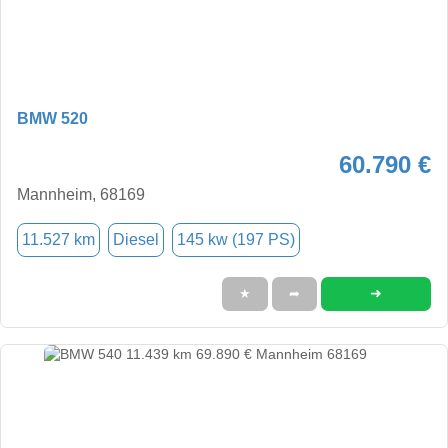
BMW 520
60.790 €
Mannheim, 68169
11.527 km
Diesel
145 kw (197 PS)
➜
★
➦