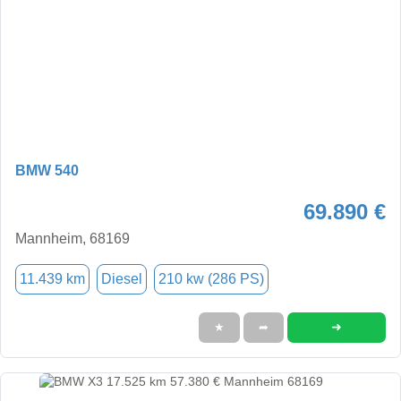
BMW 540
69.890 €
Mannheim, 68169
11.439 km
Diesel
210 kw (286 PS)
➜
★
➦