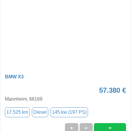
BMW X3
57.380 €
Mannheim, 68169
17.525 km
Diesel
145 kw (197 PS)
➜
★
➦