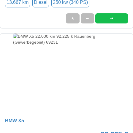
13.667 km
Diesel
250 kw (340 PS)
➜
★
➦
BMW X5