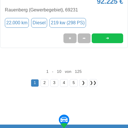
92.225 €
Rauenberg (Gewerbegebiet), 69231
22.000 km
Diesel
219 kw (298 PS)
➜
★
➦
1 - 10 von 125
1
2
3
4
5
❯
❯❯