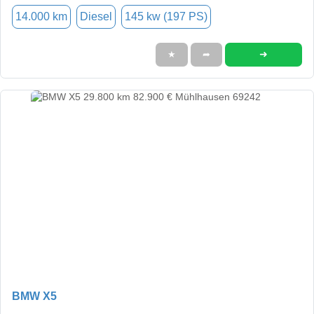
14.000 km
Diesel
145 kw (197 PS)
➜
★
➦
BMW X5