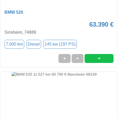
BMW 520
63.390 €
Sinsheim, 74889
7.000 km
Diesel
145 kw (197 PS)
➜
★
➦