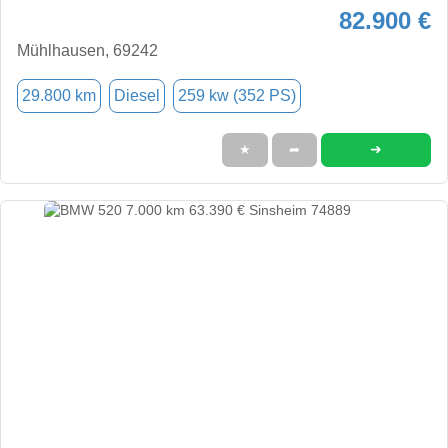
82.900 €
Mühlhausen, 69242
29.800 km
Diesel
259 kw (352 PS)
➜
★
➦