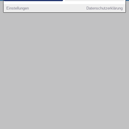
Copyright © 2000 - 2026 | 1A Infosysteme GmbH | Content by: 1a-sites-autos
Einstellungen
Datenschutzerklärung
09.08.2026