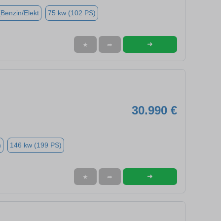
(Benzin/Elekt
75 kw (102 PS)
➜
★
➦
30.990 €
n
146 kw (199 PS)
➜
★
➦