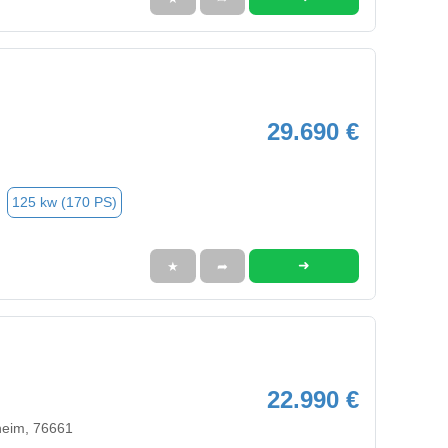
29.690 €
125 kw (170 PS)
➜
★
➦
22.990 €
heim, 76661