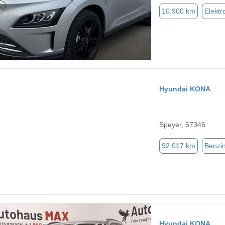
10.900 km
Elektr
Hyundai KONA
Speyer, 67346
92.017 km
Benzi
Hyundai KONA