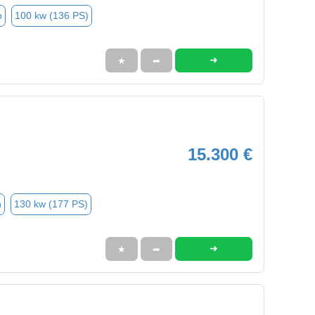
o
100 kw (136 PS)
➜
★
➦
15.300 €
n
130 kw (177 PS)
➜
★
➦