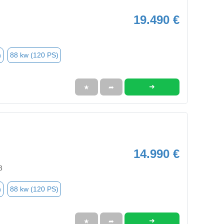
19.490 €
n
88 kw (120 PS)
➜
★
➦
14.990 €
3
n
88 kw (120 PS)
➜
★
➦