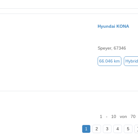
Hyundai KONA
Speyer, 67346
66.046 km
Hybrid
1 - 10 von 70
1
2
3
4
5