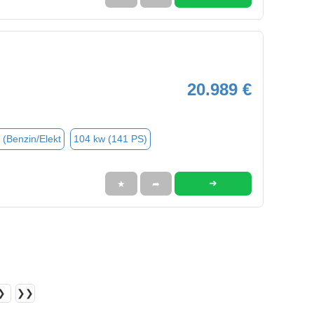
20.989 €
 (Benzin/Elekt
104 kw (141 PS)
➜
★
➦
❯
❯❯