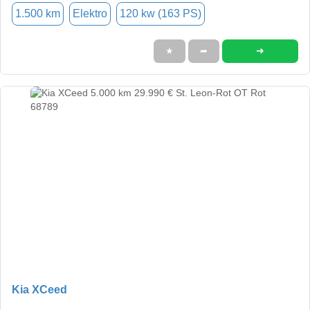
1.500 km
Elektro
120 kw (163 PS)
➜
★
➦
Kia XCeed