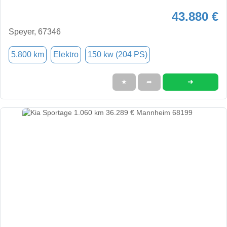
43.880 €
Speyer, 67346
5.800 km
Elektro
150 kw (204 PS)
➜
★
➦