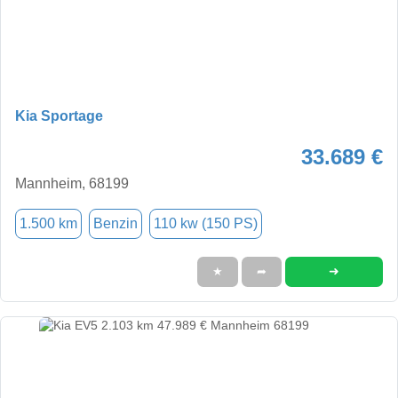
Kia Sportage
33.689 €
Mannheim, 68199
1.500 km
Benzin
110 kw (150 PS)
➜
★
➦