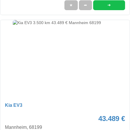
➜
★
➦
Kia EV3
43.489 €
Mannheim, 68199