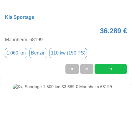
Kia Sportage
36.289 €
Mannheim, 68199
1.060 km
Benzin
110 kw (150 PS)
➜
★
➦