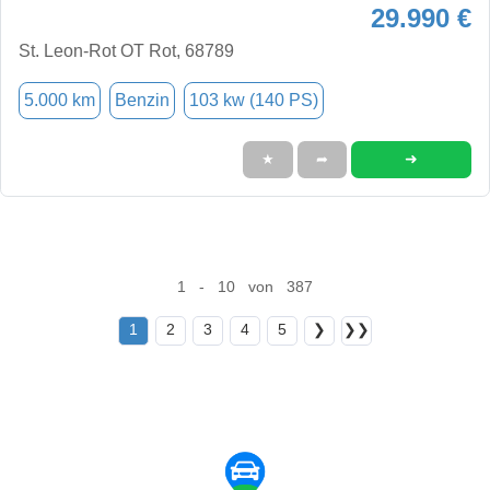
29.990 €
St. Leon-Rot OT Rot, 68789
5.000 km
Benzin
103 kw (140 PS)
➜
★
➦
1 - 10 von 387
1
2
3
4
5
❯
❯❯