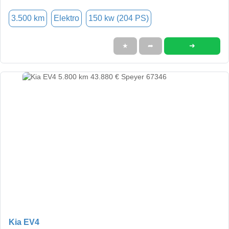
3.500 km
Elektro
150 kw (204 PS)
➜
★
➦
Kia EV4