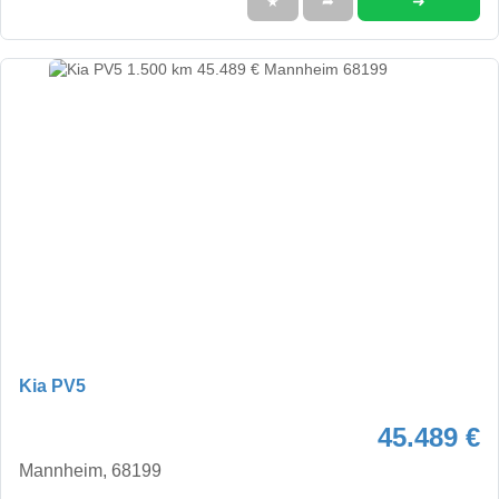
➜
★
➦
Kia PV5
45.489 €
Mannheim, 68199