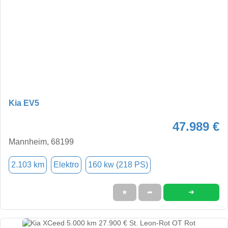
Kia EV5
47.989 €
Mannheim, 68199
2.103 km
Elektro
160 kw (218 PS)
➜
★
➦